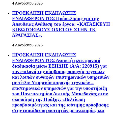
4 Αυγούστου 2026
ΠΡΟΣΚΛΗΣΗ ΕΚΔΗΛΩΣΗΣ
ΕΝΔΙΑΦΕΡΟΝΤΟΣ Πρόσκλησης για την
Απευθείας Ανάθεση του έργου: «ΚΑΤΑΣΚΕΥΗ
ΚΙΒΩΤΟΕΙΔΟΥΣ ΟΧΕΤΟΥ ΣΤΗΝ ΤΚ
ΔΡΑΓΑΣΙΑΣ».
4 Αυγούστου 2026
ΠΡΟΣΚΛΗΣΗ ΕΚΔΗΛΩΣΗΣ
ΕΝΔΙΑΦΕΡΟΝΤΟΣ Ανοικτή ηλεκτρονική
διαδικασία μέσω ΕΣΗΔΗΣ (Α/Α: 220915) για
την επιλογή της σύμβασης παροχής τεχνικών
και λοιπών συναφών επιστημονικών υπηρεσιών
με τίτλο: Υπηρεσία παροχής τεχνικών –
επιστημονικών υπηρεσιών για την υποστήριξη
του Πανεπιστημίου Δυτικής Μακεδονίας στην
υλοποίηση της Πράξης: «Βελτίωση
προσβασιμότητας και της ισότιμης πρόσβασης
στην εκπαίδευση φοιτητών με αναπηρίες και