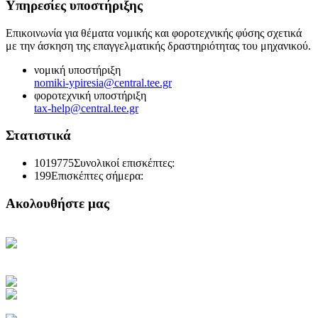
Υπηρεσίες υποστήριξης
Επικοινωνία για θέματα νομικής και φοροτεχνικής φύσης σχετικά
με την άσκηση της επαγγελματικής δραστηριότητας του μηχανικού.
νομική υποστήριξη
nomiki-ypiresia@central.tee.gr
φοροτεχνική υποστήριξη
tax-help@central.tee.gr
Στατιστικά
1019775
Συνολικοί επισκέπτες:
199
Επισκέπτες σήμερα:
Ακολουθήστε μας
Κεντρική Σελίδα ΤΕΕ
Ηλεκτρονική Καθημερινή
Ενημέρωση του ΤΕΕ
Πρόσβαση στο myTEE
Τράπεζα Πληροφοριών ΤΕΕ
Αμοιβές Ιδιωτικών Έργων