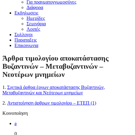
Για πραγματογνωμοσύνες
Διάφορα
Εκδηλωσεις
Ημερίδες
Σεμινάρια
Λοιπές
Συλλογοι
Παραταξεις
Επικοινωνια
Άρθρα τιμολογίου αποκατάστασης
Βυζαντινών – Μεταβυζαντινών –
Νεοτέρων μνημείων
1.
Σχετικά άρθρα έργων αποκατάστασης Βυζαντινών,
Μεταβυζαντινών και Νεότερων μνημείων
2.
Αντιστοίχηση άρθρων τιμολογίου – ΕΤΕΠ (1)
Κοινοποίηση
a
0