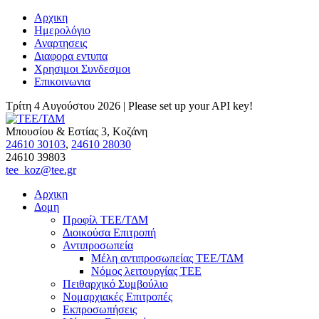
Αρχικη
Ημερολόγιο
Αναρτησεις
Διαφορα εντυπα
Χρησιμοι Συνδεσμοι
Επικοινωνια
Τρίτη 4 Αυγούστου 2026 |
Please set up your API key!
Μπουσίου & Εστίας 3, Κοζάνη
24610 30103
,
24610 28030
24610 39803
tee_koz@tee.gr
Αρχικη
Δομη
Προφίλ ΤΕΕ/ΤΔΜ
Διοικούσα Επιτροπή
Αντιπροσωπεία
Μέλη αντιπροσωπείας ΤΕΕ/ΤΔΜ
Νόμος λειτουργίας ΤΕΕ
Πειθαρχικό Συμβούλιο
Νομαρχιακές Επιτροπές
Εκπροσωπήσεις