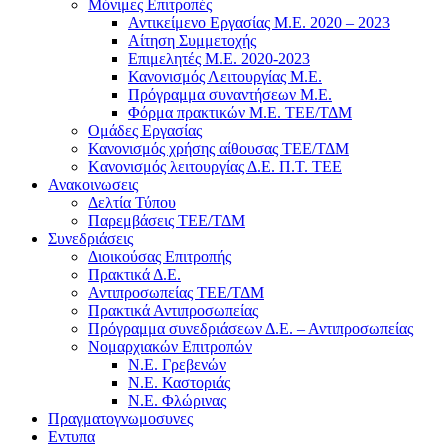
Μόνιμες Επιτροπές
Αντικείμενο Εργασίας Μ.Ε. 2020 – 2023
Αίτηση Συμμετοχής
Επιμελητές Μ.Ε. 2020-2023
Κανονισμός Λειτουργίας Μ.Ε.
Πρόγραμμα συναντήσεων M.E.
Φόρμα πρακτικών Μ.Ε. ΤΕΕ/ΤΔΜ
Ομάδες Εργασίας
Κανονισμός χρήσης αίθουσας ΤΕΕ/ΤΔΜ
Kανονισμός λειτουργίας Δ.Ε. Π.Τ. ΤΕΕ
Ανακοινωσεις
Δελτία Τύπου
Παρεμβάσεις ΤΕΕ/ΤΔΜ
Συνεδριάσεις
Διοικούσας Επιτροπής
Πρακτικά Δ.Ε.
Αντιπροσωπείας ΤΕΕ/ΤΔΜ
Πρακτικά Αντιπροσωπείας
Πρόγραμμα συνεδριάσεων Δ.Ε. – Αντιπροσωπείας
Νομαρχιακών Επιτροπών
Ν.Ε. Γρεβενών
Ν.Ε. Καστοριάς
Ν.Ε. Φλώρινας
Πραγματογνωμοσυνες
Εντυπα