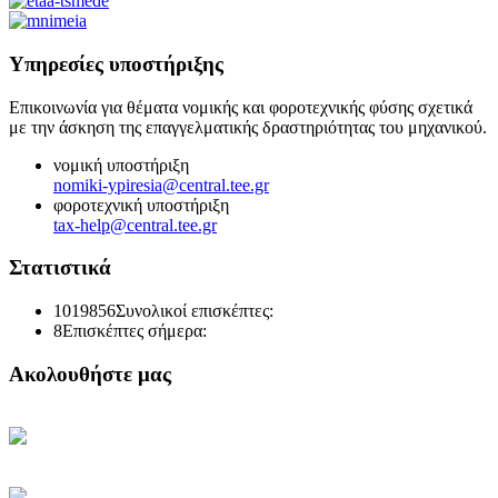
Υπηρεσίες υποστήριξης
Επικοινωνία για θέματα νομικής και φοροτεχνικής φύσης σχετικά
με την άσκηση της επαγγελματικής δραστηριότητας του μηχανικού.
νομική υποστήριξη
nomiki-ypiresia@central.tee.gr
φοροτεχνική υποστήριξη
tax-help@central.tee.gr
Στατιστικά
1019856
Συνολικοί επισκέπτες:
8
Επισκέπτες σήμερα:
Ακολουθήστε μας
Κεντρική Σελίδα ΤΕΕ
Ηλεκτρονική Καθημερινή
Ενημέρωση του ΤΕΕ
Πρόσβαση στο myTEE
Τράπεζα Πληροφοριών ΤΕΕ