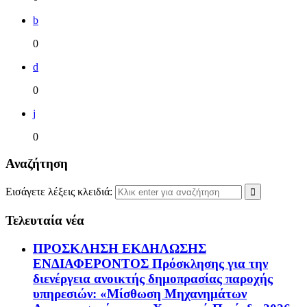
b
0
d
0
j
0
Αναζήτηση
Εισάγετε λέξεις κλειδιά:
Τελευταία νέα
ΠΡΟΣΚΛΗΣΗ ΕΚΔΗΛΩΣΗΣ
ΕΝΔΙΑΦΕΡΟΝΤΟΣ Πρόσκλησης για την
διενέργεια ανοικτής δημοπρασίας παροχής
υπηρεσιών: «Μίσθωση Μηχανημάτων