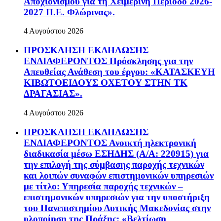
Αποχιονισμού για τη Χειμερινή Περίοδο 2026-
2027 Π.Ε. Φλώρινας».
4 Αυγούστου 2026
ΠΡΟΣΚΛΗΣΗ ΕΚΔΗΛΩΣΗΣ
ΕΝΔΙΑΦΕΡΟΝΤΟΣ Πρόσκλησης για την
Απευθείας Ανάθεση του έργου: «ΚΑΤΑΣΚΕΥΗ
ΚΙΒΩΤΟΕΙΔΟΥΣ ΟΧΕΤΟΥ ΣΤΗΝ ΤΚ
ΔΡΑΓΑΣΙΑΣ».
4 Αυγούστου 2026
ΠΡΟΣΚΛΗΣΗ ΕΚΔΗΛΩΣΗΣ
ΕΝΔΙΑΦΕΡΟΝΤΟΣ Ανοικτή ηλεκτρονική
διαδικασία μέσω ΕΣΗΔΗΣ (Α/Α: 220915) για
την επιλογή της σύμβασης παροχής τεχνικών
και λοιπών συναφών επιστημονικών υπηρεσιών
με τίτλο: Υπηρεσία παροχής τεχνικών –
επιστημονικών υπηρεσιών για την υποστήριξη
του Πανεπιστημίου Δυτικής Μακεδονίας στην
υλοποίηση της Πράξης: «Βελτίωση