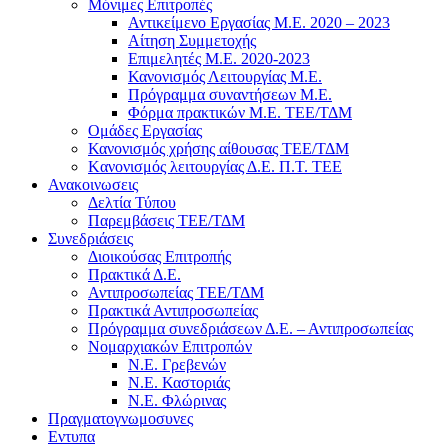
Μόνιμες Επιτροπές
Αντικείμενο Εργασίας Μ.Ε. 2020 – 2023
Αίτηση Συμμετοχής
Επιμελητές Μ.Ε. 2020-2023
Κανονισμός Λειτουργίας Μ.Ε.
Πρόγραμμα συναντήσεων M.E.
Φόρμα πρακτικών Μ.Ε. ΤΕΕ/ΤΔΜ
Ομάδες Εργασίας
Κανονισμός χρήσης αίθουσας ΤΕΕ/ΤΔΜ
Kανονισμός λειτουργίας Δ.Ε. Π.Τ. ΤΕΕ
Ανακοινωσεις
Δελτία Τύπου
Παρεμβάσεις ΤΕΕ/ΤΔΜ
Συνεδριάσεις
Διοικούσας Επιτροπής
Πρακτικά Δ.Ε.
Αντιπροσωπείας ΤΕΕ/ΤΔΜ
Πρακτικά Αντιπροσωπείας
Πρόγραμμα συνεδριάσεων Δ.Ε. – Αντιπροσωπείας
Νομαρχιακών Επιτροπών
Ν.Ε. Γρεβενών
Ν.Ε. Καστοριάς
Ν.Ε. Φλώρινας
Πραγματογνωμοσυνες
Εντυπα