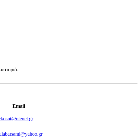
Καστοριά.
Email
ekosnt@otenet.gr
ulabarsami@yahoo.gr