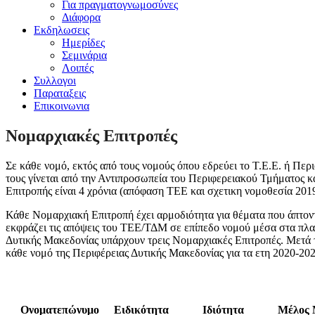
Για πραγματογνωμοσύνες
Διάφορα
Εκδηλωσεις
Ημερίδες
Σεμινάρια
Λοιπές
Συλλογοι
Παραταξεις
Επικοινωνια
Νομαρχιακές Επιτροπές
Σε κάθε νομό, εκτός από τους νομούς όπου εδρεύει το Τ.Ε.Ε. ή Πε
τους γίνεται από την Αντιπροσωπεία του Περιφερειακού Τμήματος κα
Επιτροπής είναι 4 χρόνια (απόφαση ΤΕΕ και σχετικη νομοθεσία 2019
Κάθε Νομαρχιακή Επιτροπή έχει αρμοδιότητα για θέματα που άπτον
εκφράζει τις απόψεις του ΤΕΕ/ΤΔΜ σε επίπεδο νομού μέσα στα πλα
Δυτικής Μακεδονίας υπάρχουν τρεις Νομαρχιακές Επιτροπές. Μετά τ
κάθε νομό της Περιφέρειας Δυτικής Μακεδονίας για τα ετη 2020-202
Ονοματεπώνυμο
Ειδικότητα
Ιδιότητα
Μέλος 