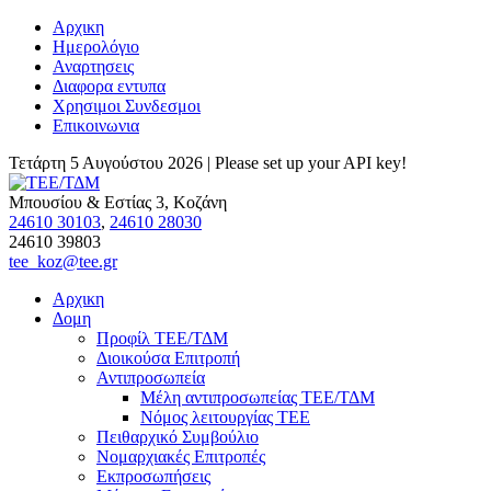
Αρχικη
Ημερολόγιο
Αναρτησεις
Διαφορα εντυπα
Χρησιμοι Συνδεσμοι
Επικοινωνια
Τετάρτη 5 Αυγούστου 2026 |
Please set up your API key!
Μπουσίου & Εστίας 3, Κοζάνη
24610 30103
,
24610 28030
24610 39803
tee_koz@tee.gr
Αρχικη
Δομη
Προφίλ ΤΕΕ/ΤΔΜ
Διοικούσα Επιτροπή
Αντιπροσωπεία
Μέλη αντιπροσωπείας ΤΕΕ/ΤΔΜ
Νόμος λειτουργίας ΤΕΕ
Πειθαρχικό Συμβούλιο
Νομαρχιακές Επιτροπές
Εκπροσωπήσεις