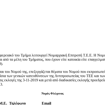
ριφερειακό του Τμήμα λειτουργεί Νομαρχιακή Επιτροπή Τ.Ε.Ε. Η Νομ
ι από τα μέλη του Τμήματος, που έχουν είτε κατοικία είτε επαγγελμα
).
ται του Νομού της, επεξεργάζεται θέματα του Νομού που εκπροσωπεί,
ίσια των γενικών κατευθύνσεων της Αντιπροσωπείας του ΤΕΕ και τω
ις εκλογές της 3-11-2019 και μετά από διαδικασίες εκλογής προεδρε
3.
Νομός Φλώρινας
Μ.Ε.
Τηλέφωνο
Email