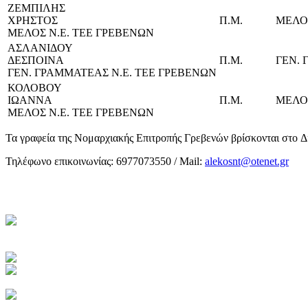
ΖΕΜΠΙΛΗΣ
ΧΡΗΣΤΟΣ
Π.Μ.
ΜΕΛΟΣ
ΜΕΛΟΣ Ν.Ε. ΤΕΕ ΓΡΕΒΕΝΩΝ
ΑΣΛΑΝΙΔΟΥ
ΔΕΣΠΟΙΝΑ
Π.Μ.
ΓΕΝ. 
ΓΕΝ. ΓΡΑΜΜΑΤΕΑΣ Ν.Ε. ΤΕΕ ΓΡΕΒΕΝΩΝ
ΚΟΛΟΒΟΥ
ΙΩΑΝΝΑ
Π.Μ.
ΜΕΛΟΣ
ΜΕΛΟΣ Ν.Ε. ΤΕΕ ΓΡΕΒΕΝΩΝ
Τα γραφεία της Νομαρχιακής Επιτροπής Γρεβενών βρίσκονται στο Δ
Τηλέφωνο επικοινωνίας: 6977073550 / Mail:
alekosnt@otenet.gr
Κεντρική Σελίδα ΤΕΕ
Ηλεκτρονική Καθημερινή
Ενημέρωση του ΤΕΕ
Πρόσβαση στο myTEE
Τράπεζα Πληροφοριών ΤΕΕ
Αμοιβές Ιδιωτικών Έργων
Υγιεινή και Ασφάλεια Εργασίας
Διακηρύξεις Διαγωνισμών