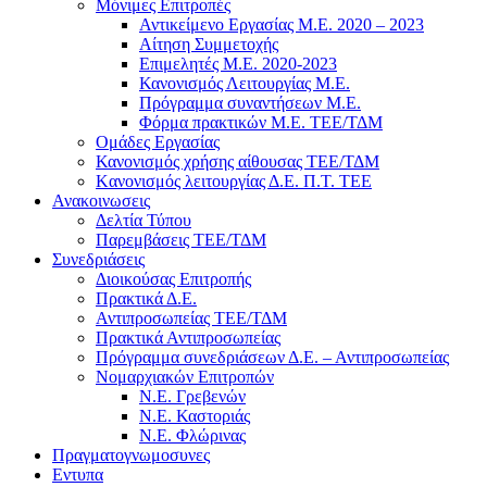
Μόνιμες Επιτροπές
Αντικείμενο Εργασίας Μ.Ε. 2020 – 2023
Αίτηση Συμμετοχής
Επιμελητές Μ.Ε. 2020-2023
Κανονισμός Λειτουργίας Μ.Ε.
Πρόγραμμα συναντήσεων M.E.
Φόρμα πρακτικών Μ.Ε. ΤΕΕ/ΤΔΜ
Ομάδες Εργασίας
Κανονισμός χρήσης αίθουσας ΤΕΕ/ΤΔΜ
Kανονισμός λειτουργίας Δ.Ε. Π.Τ. ΤΕΕ
Ανακοινωσεις
Δελτία Τύπου
Παρεμβάσεις ΤΕΕ/ΤΔΜ
Συνεδριάσεις
Διοικούσας Επιτροπής
Πρακτικά Δ.Ε.
Αντιπροσωπείας ΤΕΕ/ΤΔΜ
Πρακτικά Αντιπροσωπείας
Πρόγραμμα συνεδριάσεων Δ.Ε. – Αντιπροσωπείας
Νομαρχιακών Επιτροπών
Ν.Ε. Γρεβενών
Ν.Ε. Καστοριάς
Ν.Ε. Φλώρινας
Πραγματογνωμοσυνες
Εντυπα