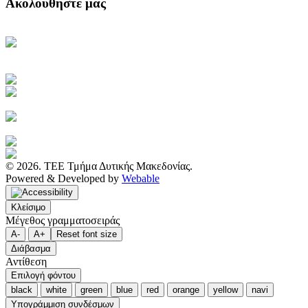
Ακολουθήστε μας
Κεντρική Σελίδα ΤΕΕ
Ηλεκτρονική Καθημερινή
Ενημέρωση του ΤΕΕ
Πρόσβαση στο myTEE
Τράπεζα Πληροφοριών ΤΕΕ
Αμοιβές Ιδιωτικών Έργων
Υγιεινή και Ασφάλεια Εργασίας
Διακηρύξεις Διαγωνισμών
Ιστοσελίδα ΙΕΚΕΜ ΤΕΕ
© 2026. ΤΕΕ Τμήμα Δυτικής Μακεδονίας.
Powered & Developed by
Webable
Κλείσιμο
Μέγεθος γραμματοσειράς
A-
A+
Reset font size
Διάβασμα
Αντίθεση
Επιλογή φόντου
black
white
green
blue
red
orange
yellow
navi
Υπογράμμιση συνδέσμων