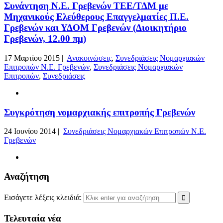
Συνάντηση Ν.Ε. Γρεβενών ΤΕΕ/ΤΔΜ με
Μηχανικούς Eλεύθερους Επαγγελματίες Π.Ε.
Γρεβενών και ΥΔΟΜ Γρεβενών (Διοικητήριο
Γρεβενών, 12.00 πμ)
17 Μαρτίου 2015 |
Ανακοινώσεις
,
Συνεδριάσεις Νομαρχιακών
Επιτροπών Ν.Ε. Γρεβενών
,
Συνεδριάσεις Νομαρχιακών
Επιτροπών
,
Συνεδριάσεις
Συγκρότηση νομαρχιακής επιτροπής Γρεβενών
24 Ιουνίου 2014 |
Συνεδριάσεις Νομαρχιακών Επιτροπών Ν.Ε.
Γρεβενών
Αναζήτηση
Εισάγετε λέξεις κλειδιά:
Τελευταία νέα