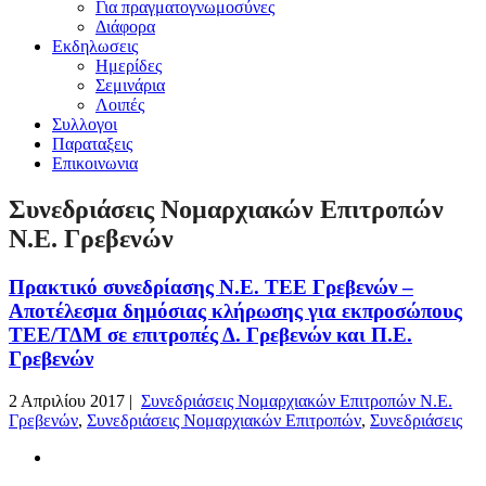
Για πραγματογνωμοσύνες
Διάφορα
Εκδηλωσεις
Ημερίδες
Σεμινάρια
Λοιπές
Συλλογοι
Παραταξεις
Επικοινωνια
Συνεδριάσεις Νομαρχιακών Επιτροπών
Ν.Ε. Γρεβενών
Πρακτικό συνεδρίασης Ν.Ε. ΤΕΕ Γρεβενών –
Αποτέλεσμα δημόσιας κλήρωσης για εκπροσώπους
ΤΕΕ/ΤΔΜ σε επιτροπές Δ. Γρεβενών και Π.Ε.
Γρεβενών
2 Απριλίου 2017 |
Συνεδριάσεις Νομαρχιακών Επιτροπών Ν.Ε.
Γρεβενών
,
Συνεδριάσεις Νομαρχιακών Επιτροπών
,
Συνεδριάσεις