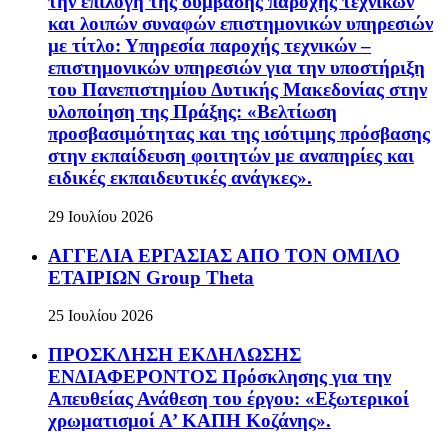
την επιλογή της σύμβασης παροχής τεχνικών
και λοιπών συναφών επιστημονικών υπηρεσιών
με τίτλο: Υπηρεσία παροχής τεχνικών –
επιστημονικών υπηρεσιών για την υποστήριξη
του Πανεπιστημίου Δυτικής Μακεδονίας στην
υλοποίηση της Πράξης: «Βελτίωση
προσβασιμότητας και της ισότιμης πρόσβασης
στην εκπαίδευση φοιτητών με αναπηρίες και
ειδικές εκπαιδευτικές ανάγκες».
29 Ιουλίου 2026
ΑΓΓΕΛΙΑ ΕΡΓΑΣΙΑΣ ΑΠΟ ΤΟΝ ΟΜΙΛΟ
ΕΤΑΙΡΙΩΝ Group Theta
25 Ιουλίου 2026
ΠΡΟΣΚΛΗΣΗ ΕΚΔΗΛΩΣΗΣ
ΕΝΔΙΑΦΕΡΟΝΤΟΣ Πρόσκλησης για την
Απευθείας Ανάθεση του έργου: «Εξωτερικοί
χρωματισμοί Α’ ΚΑΠΗ Κοζάνης».