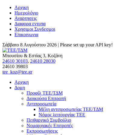
Αρχικη
Ημερολόγιο
Αναρτησεις
Διαφορα εντυπα
Χρησιμοι Συνδεσμοι
Επικοινωνια
Σάββατο 8 Αυγούστου 2026 |
Please set up your API key!
Μπουσίου & Εστίας 3, Κοζάνη
24610 30103
,
24610 28030
24610 39803
tee_koz@tee.gr
Αρχικη
Δομη
Προφίλ ΤΕΕ/ΤΔΜ
Διοικούσα Επιτροπή
Αντιπροσωπεία
Μέλη αντιπροσωπείας ΤΕΕ/ΤΔΜ
Νόμος λειτουργίας ΤΕΕ
Πειθαρχικό Συμβούλιο
Νομαρχιακές Επιτροπές
Εκπροσωπήσεις