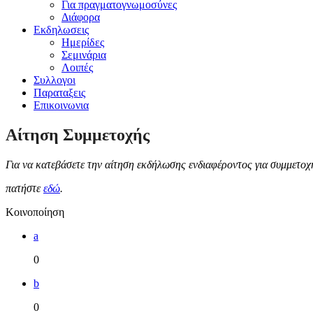
Για πραγματογνωμοσύνες
Διάφορα
Εκδηλωσεις
Ημερίδες
Σεμινάρια
Λοιπές
Συλλογοι
Παραταξεις
Επικοινωνια
Αίτηση Συμμετοχής
Για να κατεβάσετε την αίτηση εκδήλωσης ενδιαφέροντος για συμμετοχ
πατήστε
εδώ
.
Κοινοποίηση
a
0
b
0