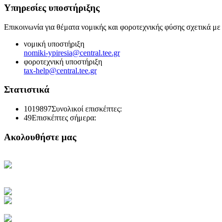
Υπηρεσίες υποστήριξης
Επικοινωνία για θέματα νομικής και φοροτεχνικής φύσης σχετικά με
νομική υποστήριξη
nomiki-ypiresia@central.tee.gr
φοροτεχνική υποστήριξη
tax-help@central.tee.gr
Στατιστικά
1019897
Συνολικοί επισκέπτες:
49
Επισκέπτες σήμερα:
Ακολουθήστε μας
Κεντρική Σελίδα ΤΕΕ
Ηλεκτρονική Καθημερινή
Ενημέρωση του ΤΕΕ
Πρόσβαση στο myTEE
Τράπεζα Πληροφοριών ΤΕΕ
Αμοιβές Ιδιωτικών Έργων
Υγιεινή και Ασφάλεια Εργασίας