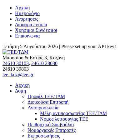
Αρχικη
Ημερολόγιο
Αναρτησεις
Διαφορα εντυπα
Χρησιμοι Συνδεσμοι
Επικοινωνια
Τετάρτη 5 Αυγούστου 2026 |
Please set up your API key!
Μπουσίου & Εστίας 3, Κοζάνη
24610 30103
,
24610 28030
24610 39803
tee_koz@tee.gr
Αρχικη
Δομη
Προφίλ ΤΕΕ/ΤΔΜ
Διοικούσα Επιτροπή
Αντιπροσωπεία
Μέλη αντιπροσωπείας ΤΕΕ/ΤΔΜ
Νόμος λειτουργίας ΤΕΕ
Πειθαρχικό Συμβούλιο
Νομαρχιακές Επιτροπές
Εκπροσωπήσεις