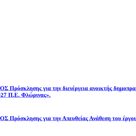
κλησης για την διενέργεια ανοικτής δημοπρασί
027 Π.Ε. Φλώρινας».
όσκλησης για την Απευθείας Ανάθεση του έ