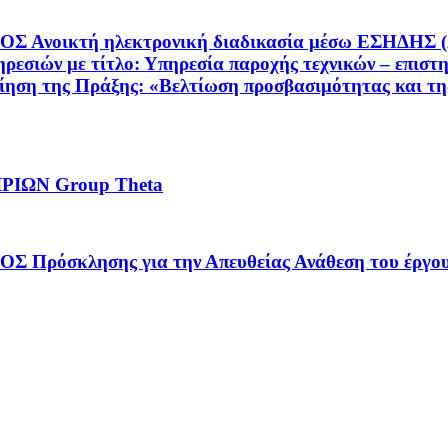
τή ηλεκτρονική διαδικασία μέσω ΕΣΗΔΗΣ (Α/Α: 2
ρεσιών με τίτλο: Υπηρεσία παροχής τεχνικών – επιστ
ίηση της Πράξης: «Βελτίωση προσβασιμότητας και τη
ΙΩΝ Group Theta
λησης για την Απευθείας Ανάθεση του έργου: «