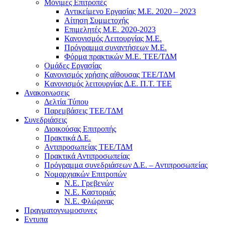
Μόνιμες Επιτροπές
Αντικείμενο Εργασίας Μ.Ε. 2020 – 2023
Αίτηση Συμμετοχής
Επιμελητές Μ.Ε. 2020-2023
Κανονισμός Λειτουργίας Μ.Ε.
Πρόγραμμα συναντήσεων M.E.
Φόρμα πρακτικών Μ.Ε. ΤΕΕ/ΤΔΜ
Ομάδες Εργασίας
Κανονισμός χρήσης αίθουσας ΤΕΕ/ΤΔΜ
Kανονισμός λειτουργίας Δ.Ε. Π.Τ. ΤΕΕ
Ανακοινωσεις
Δελτία Τύπου
Παρεμβάσεις ΤΕΕ/ΤΔΜ
Συνεδριάσεις
Διοικούσας Επιτροπής
Πρακτικά Δ.Ε.
Αντιπροσωπείας ΤΕΕ/ΤΔΜ
Πρακτικά Αντιπροσωπείας
Πρόγραμμα συνεδριάσεων Δ.Ε. – Αντιπροσωπείας
Νομαρχιακών Επιτροπών
Ν.Ε. Γρεβενών
Ν.Ε. Καστοριάς
Ν.Ε. Φλώρινας
Πραγματογνωμοσυνες
Εντυπα