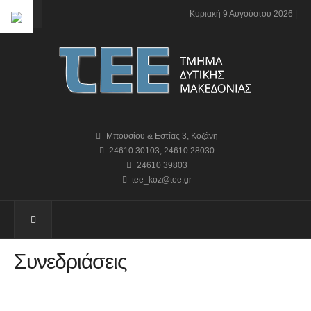
Κυριακή 9 Αυγούστου 2026 |
Μπουσίου & Εστίας 3, Κοζάνη
24610 30103
,
24610 28030
24610 39803
tee_koz@tee.gr
Συνεδριάσεις