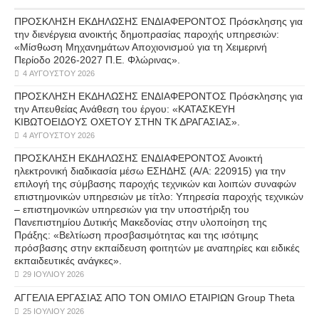
ΠΡΟΣΚΛΗΣΗ ΕΚΔΗΛΩΣΗΣ ΕΝΔΙΑΦΕΡΟΝΤΟΣ Πρόσκλησης για
την διενέργεια ανοικτής δημοπρασίας παροχής υπηρεσιών:
«Μίσθωση Μηχανημάτων Αποχιονισμού για τη Χειμερινή
Περίοδο 2026-2027 Π.Ε. Φλώρινας».
4 ΑΥΓΟΎΣΤΟΥ 2026
ΠΡΟΣΚΛΗΣΗ ΕΚΔΗΛΩΣΗΣ ΕΝΔΙΑΦΕΡΟΝΤΟΣ Πρόσκλησης για
την Απευθείας Ανάθεση του έργου: «ΚΑΤΑΣΚΕΥΗ
ΚΙΒΩΤΟΕΙΔΟΥΣ ΟΧΕΤΟΥ ΣΤΗΝ ΤΚ ΔΡΑΓΑΣΙΑΣ».
4 ΑΥΓΟΎΣΤΟΥ 2026
ΠΡΟΣΚΛΗΣΗ ΕΚΔΗΛΩΣΗΣ ΕΝΔΙΑΦΕΡΟΝΤΟΣ Ανοικτή
ηλεκτρονική διαδικασία μέσω ΕΣΗΔΗΣ (Α/Α: 220915) για την
επιλογή της σύμβασης παροχής τεχνικών και λοιπών συναφών
επιστημονικών υπηρεσιών με τίτλο: Υπηρεσία παροχής τεχνικών
– επιστημονικών υπηρεσιών για την υποστήριξη του
Πανεπιστημίου Δυτικής Μακεδονίας στην υλοποίηση της
Πράξης: «Βελτίωση προσβασιμότητας και της ισότιμης
πρόσβασης στην εκπαίδευση φοιτητών με αναπηρίες και ειδικές
εκπαιδευτικές ανάγκες».
29 ΙΟΥΛΊΟΥ 2026
ΑΓΓΕΛΙΑ ΕΡΓΑΣΙΑΣ ΑΠΟ ΤΟΝ ΟΜΙΛΟ ΕΤΑΙΡΙΩΝ Group Theta
25 ΙΟΥΛΊΟΥ 2026