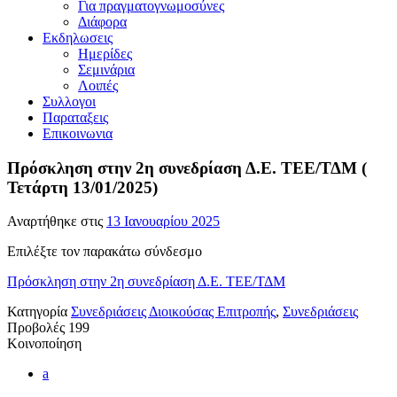
Για πραγματογνωμοσύνες
Διάφορα
Εκδηλωσεις
Ημερίδες
Σεμινάρια
Λοιπές
Συλλογοι
Παραταξεις
Επικοινωνια
Πρόσκληση στην 2η συνεδρίαση Δ.Ε. ΤΕΕ/ΤΔΜ (
Τετάρτη 13/01/2025)
Αναρτήθηκε στις
13 Ιανουαρίου 2025
Επιλέξτε τον παρακάτω σύνδεσμο
Πρόσκληση στην 2η συνεδρίαση Δ.Ε. ΤΕΕ/ΤΔΜ
Κατηγορία
Συνεδριάσεις Διοικούσας Επιτροπής
,
Συνεδριάσεις
Προβολές
199
Κοινοποίηση
a