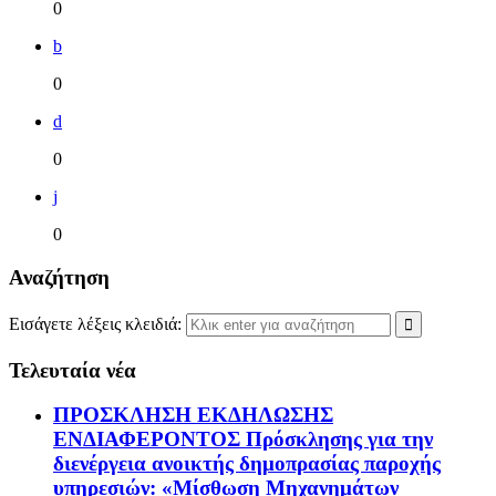
0
b
0
d
0
j
0
Αναζήτηση
Εισάγετε λέξεις κλειδιά:
Τελευταία νέα
ΠΡΟΣΚΛΗΣΗ ΕΚΔΗΛΩΣΗΣ
ΕΝΔΙΑΦΕΡΟΝΤΟΣ Πρόσκλησης για την
διενέργεια ανοικτής δημοπρασίας παροχής
υπηρεσιών: «Μίσθωση Μηχανημάτων