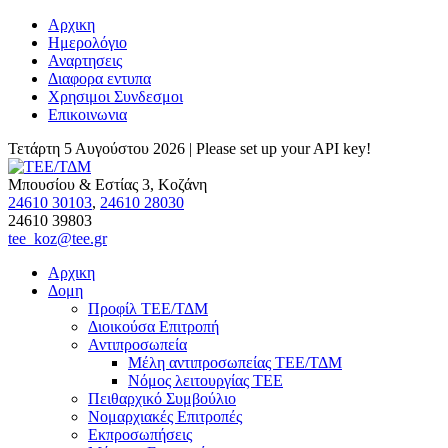
Αρχικη
Ημερολόγιο
Αναρτησεις
Διαφορα εντυπα
Χρησιμοι Συνδεσμοι
Επικοινωνια
Τετάρτη 5 Αυγούστου 2026 |
Please set up your API key!
Μπουσίου & Εστίας 3, Κοζάνη
24610 30103
,
24610 28030
24610 39803
tee_koz@tee.gr
Αρχικη
Δομη
Προφίλ ΤΕΕ/ΤΔΜ
Διοικούσα Επιτροπή
Αντιπροσωπεία
Μέλη αντιπροσωπείας ΤΕΕ/ΤΔΜ
Νόμος λειτουργίας ΤΕΕ
Πειθαρχικό Συμβούλιο
Νομαρχιακές Επιτροπές
Εκπροσωπήσεις