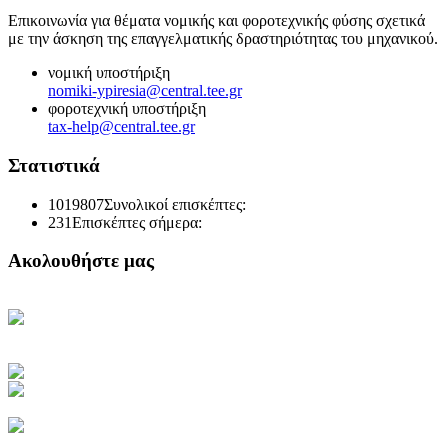
Επικοινωνία για θέματα νομικής και φοροτεχνικής φύσης σχετικά
με την άσκηση της επαγγελματικής δραστηριότητας του μηχανικού.
νομική υποστήριξη
nomiki-ypiresia@central.tee.gr
φοροτεχνική υποστήριξη
tax-help@central.tee.gr
Στατιστικά
1019807
Συνολικοί επισκέπτες:
231
Επισκέπτες σήμερα:
Ακολουθήστε μας
Κεντρική Σελίδα ΤΕΕ
Ηλεκτρονική Καθημερινή
Ενημέρωση του ΤΕΕ
Πρόσβαση στο myTEE
Τράπεζα Πληροφοριών ΤΕΕ
Αμοιβές Ιδιωτικών Έργων
Υγιεινή και Ασφάλεια Εργασίας
Διακηρύξεις Διαγωνισμών