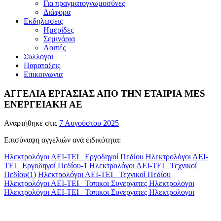
Για πραγματογνωμοσύνες
Διάφορα
Εκδηλωσεις
Ημερίδες
Σεμινάρια
Λοιπές
Συλλογοι
Παραταξεις
Επικοινωνια
ΑΓΓΕΛΙΑ ΕΡΓΑΣΙΑΣ ΑΠΟ ΤΗΝ ΕΤΑΙΡΙΑ MES
ΕΝΕΡΓΕΙΑΚΗ ΑΕ
Αναρτήθηκε στις
7 Αυγούστου 2025
Επισύναψη αγγελιών ανά ειδικότητα:
Ηλεκτρολόγοι ΑΕΙ-ΤΕΙ_ Εργοδηγοί Πεδίου
Ηλεκτρολόγοι ΑΕΙ-
ΤΕΙ_ Εργοδηγοί Πεδίου-1
Ηλεκτρολόγοι ΑΕΙ-ΤΕΙ_ Τεχνικοί
Πεδίου(1)
Ηλεκτρολόγοι ΑΕΙ-ΤΕΙ_ Τεχνικοί Πεδίου
Ηλεκτρολόγοι ΑΕΙ-ΤΕΙ_ Τοπικοι Συνεργατες Ηλεκτρολογοι
Ηλεκτρολόγοι ΑΕΙ-ΤΕΙ_ Τοπικοι Συνεργατες Ηλεκτρολογοι