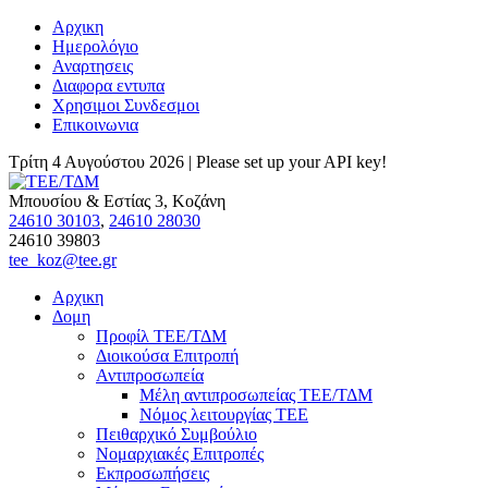
Αρχικη
Ημερολόγιο
Αναρτησεις
Διαφορα εντυπα
Χρησιμοι Συνδεσμοι
Επικοινωνια
Τρίτη 4 Αυγούστου 2026 |
Please set up your API key!
Μπουσίου & Εστίας 3, Κοζάνη
24610 30103
,
24610 28030
24610 39803
tee_koz@tee.gr
Αρχικη
Δομη
Προφίλ ΤΕΕ/ΤΔΜ
Διοικούσα Επιτροπή
Αντιπροσωπεία
Μέλη αντιπροσωπείας ΤΕΕ/ΤΔΜ
Νόμος λειτουργίας ΤΕΕ
Πειθαρχικό Συμβούλιο
Νομαρχιακές Επιτροπές
Εκπροσωπήσεις