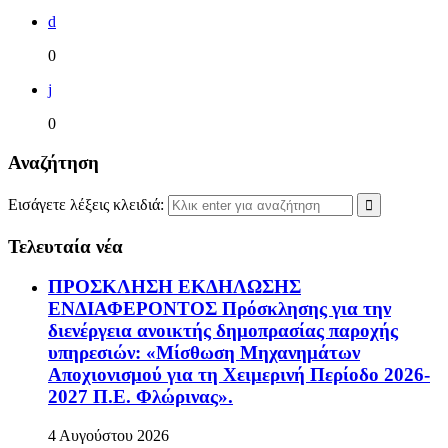
d
0
j
0
Αναζήτηση
Εισάγετε λέξεις κλειδιά:
Τελευταία νέα
ΠΡΟΣΚΛΗΣΗ ΕΚΔΗΛΩΣΗΣ
ΕΝΔΙΑΦΕΡΟΝΤΟΣ Πρόσκλησης για την
διενέργεια ανοικτής δημοπρασίας παροχής
υπηρεσιών: «Μίσθωση Μηχανημάτων
Αποχιονισμού για τη Χειμερινή Περίοδο 2026-
2027 Π.Ε. Φλώρινας».
4 Αυγούστου 2026