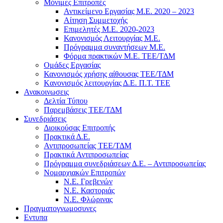
Μόνιμες Επιτροπές
Αντικείμενο Εργασίας Μ.Ε. 2020 – 2023
Αίτηση Συμμετοχής
Επιμελητές Μ.Ε. 2020-2023
Κανονισμός Λειτουργίας Μ.Ε.
Πρόγραμμα συναντήσεων M.E.
Φόρμα πρακτικών Μ.Ε. ΤΕΕ/ΤΔΜ
Ομάδες Εργασίας
Κανονισμός χρήσης αίθουσας ΤΕΕ/ΤΔΜ
Kανονισμός λειτουργίας Δ.Ε. Π.Τ. ΤΕΕ
Ανακοινωσεις
Δελτία Τύπου
Παρεμβάσεις ΤΕΕ/ΤΔΜ
Συνεδριάσεις
Διοικούσας Επιτροπής
Πρακτικά Δ.Ε.
Αντιπροσωπείας ΤΕΕ/ΤΔΜ
Πρακτικά Αντιπροσωπείας
Πρόγραμμα συνεδριάσεων Δ.Ε. – Αντιπροσωπείας
Νομαρχιακών Επιτροπών
Ν.Ε. Γρεβενών
Ν.Ε. Καστοριάς
Ν.Ε. Φλώρινας
Πραγματογνωμοσυνες
Εντυπα