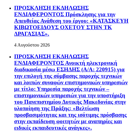
ΠΡΟΣΚΛΗΣΗ ΕΚΔΗΛΩΣΗΣ
ΕΝΔΙΑΦΕΡΟΝΤΟΣ Πρόσκλησης για την
Απευθείας Ανάθεση του έργου: «ΚΑΤΑΣΚΕΥΗ
ΚΙΒΩΤΟΕΙΔΟΥΣ ΟΧΕΤΟΥ ΣΤΗΝ ΤΚ
ΔΡΑΓΑΣΙΑΣ».
4 Αυγούστου 2026
ΠΡΟΣΚΛΗΣΗ ΕΚΔΗΛΩΣΗΣ
ΕΝΔΙΑΦΕΡΟΝΤΟΣ Ανοικτή ηλεκτρονική
διαδικασία μέσω ΕΣΗΔΗΣ (Α/Α: 220915) για
την επιλογή της σύμβασης παροχής τεχνικών
και λοιπών συναφών επιστημονικών υπηρεσιών
με τίτλο: Υπηρεσία παροχής τεχνικών –
επιστημονικών υπηρεσιών για την υποστήριξη
του Πανεπιστημίου Δυτικής Μακεδονίας στην
υλοποίηση της Πράξης: «Βελτίωση
προσβασιμότητας και της ισότιμης πρόσβασης
στην εκπαίδευση φοιτητών με αναπηρίες και
ειδικές εκπαιδευτικές ανάγκες».