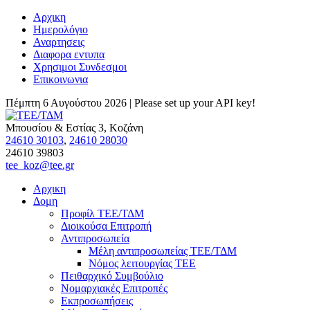
Αρχικη
Ημερολόγιο
Αναρτησεις
Διαφορα εντυπα
Χρησιμοι Συνδεσμοι
Επικοινωνια
Πέμπτη 6 Αυγούστου 2026 |
Please set up your API key!
Μπουσίου & Εστίας 3, Κοζάνη
24610 30103
,
24610 28030
24610 39803
tee_koz@tee.gr
Αρχικη
Δομη
Προφίλ ΤΕΕ/ΤΔΜ
Διοικούσα Επιτροπή
Αντιπροσωπεία
Μέλη αντιπροσωπείας ΤΕΕ/ΤΔΜ
Νόμος λειτουργίας ΤΕΕ
Πειθαρχικό Συμβούλιο
Νομαρχιακές Επιτροπές
Εκπροσωπήσεις