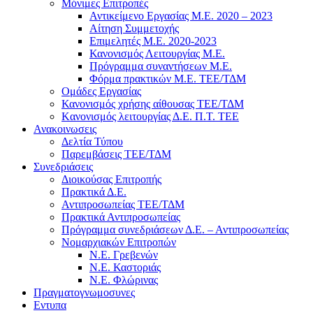
Μόνιμες Επιτροπές
Αντικείμενο Εργασίας Μ.Ε. 2020 – 2023
Αίτηση Συμμετοχής
Επιμελητές Μ.Ε. 2020-2023
Κανονισμός Λειτουργίας Μ.Ε.
Πρόγραμμα συναντήσεων M.E.
Φόρμα πρακτικών Μ.Ε. ΤΕΕ/ΤΔΜ
Ομάδες Εργασίας
Κανονισμός χρήσης αίθουσας ΤΕΕ/ΤΔΜ
Kανονισμός λειτουργίας Δ.Ε. Π.Τ. ΤΕΕ
Ανακοινωσεις
Δελτία Τύπου
Παρεμβάσεις ΤΕΕ/ΤΔΜ
Συνεδριάσεις
Διοικούσας Επιτροπής
Πρακτικά Δ.Ε.
Αντιπροσωπείας ΤΕΕ/ΤΔΜ
Πρακτικά Αντιπροσωπείας
Πρόγραμμα συνεδριάσεων Δ.Ε. – Αντιπροσωπείας
Νομαρχιακών Επιτροπών
Ν.Ε. Γρεβενών
Ν.Ε. Καστοριάς
Ν.Ε. Φλώρινας
Πραγματογνωμοσυνες
Εντυπα