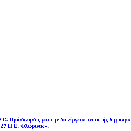
κλησης για την διενέργεια ανοικτής δημοπρασί
027 Π.Ε. Φλώρινας».