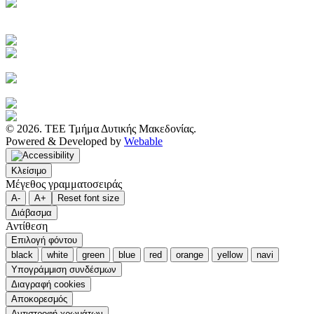
Ηλεκτρονική Καθημερινή
Ενημέρωση του ΤΕΕ
Πρόσβαση στο myTEE
Τράπεζα Πληροφοριών ΤΕΕ
Αμοιβές Ιδιωτικών Έργων
Υγιεινή και Ασφάλεια Εργασίας
Διακηρύξεις Διαγωνισμών
Ιστοσελίδα ΙΕΚΕΜ ΤΕΕ
© 2026. ΤΕΕ Τμήμα Δυτικής Μακεδονίας.
Powered & Developed by
Webable
Κλείσιμο
Μέγεθος γραμματοσειράς
A-
A+
Reset font size
Διάβασμα
Αντίθεση
Επιλογή φόντου
black
white
green
blue
red
orange
yellow
navi
Υπογράμμιση συνδέσμων
Διαγραφή cookies
Αποκορεσμός
Αντιστροφή χρωμάτων