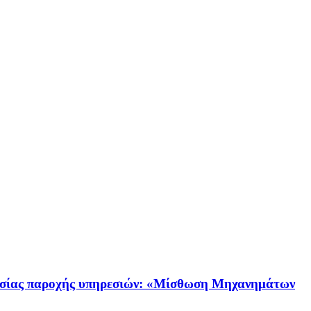
ας παροχής υπηρεσιών: «Μίσθωση Μηχανημάτων