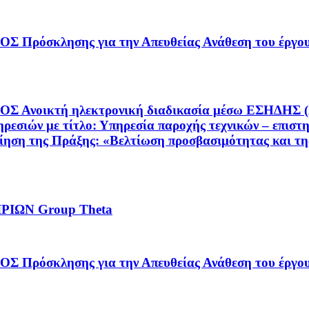
όσκλησης για την Απευθείας Ανάθεση του έ
τή ηλεκτρονική διαδικασία μέσω ΕΣΗΔΗΣ (Α/Α: 2
ρεσιών με τίτλο: Υπηρεσία παροχής τεχνικών – επιστ
ίηση της Πράξης: «Βελτίωση προσβασιμότητας και τη
ΙΩΝ Group Theta
λησης για την Απευθείας Ανάθεση του έργου: «