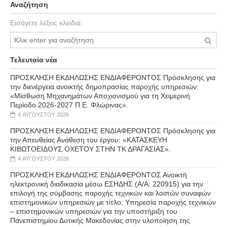
Αναζήτηση
Εισάγετε λέξεις κλειδιά:
Τελευταία νέα
ΠΡΟΣΚΛΗΣΗ ΕΚΔΗΛΩΣΗΣ ΕΝΔΙΑΦΕΡΟΝΤΟΣ Πρόσκλησης για
την διενέργεια ανοικτής δημοπρασίας παροχής υπηρεσιών:
«Μίσθωση Μηχανημάτων Αποχιονισμού για τη Χειμερινή
Περίοδο 2026-2027 Π.Ε. Φλώρινας».
4 ΑΥΓΟΎΣΤΟΥ 2026
ΠΡΟΣΚΛΗΣΗ ΕΚΔΗΛΩΣΗΣ ΕΝΔΙΑΦΕΡΟΝΤΟΣ Πρόσκλησης για
την Απευθείας Ανάθεση του έργου: «ΚΑΤΑΣΚΕΥΗ
ΚΙΒΩΤΟΕΙΔΟΥΣ ΟΧΕΤΟΥ ΣΤΗΝ ΤΚ ΔΡΑΓΑΣΙΑΣ».
4 ΑΥΓΟΎΣΤΟΥ 2026
ΠΡΟΣΚΛΗΣΗ ΕΚΔΗΛΩΣΗΣ ΕΝΔΙΑΦΕΡΟΝΤΟΣ Ανοικτή
ηλεκτρονική διαδικασία μέσω ΕΣΗΔΗΣ (Α/Α: 220915) για την
επιλογή της σύμβασης παροχής τεχνικών και λοιπών συναφών
επιστημονικών υπηρεσιών με τίτλο: Υπηρεσία παροχής τεχνικών
– επιστημονικών υπηρεσιών για την υποστήριξη του
Πανεπιστημίου Δυτικής Μακεδονίας στην υλοποίηση της