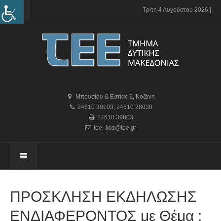
Τρίτη 4 Αυγούστου 2026 |
Μπουσίου & Εστίας 3, Κοζάνη
24610 30103
,
24610 28030
24610 39803
tee_koz@tee.gr
ΠΡΟΣΚΛΗΣΗ ΕΚΔΗΛΩΣΗΣ
ΕΝΔΙΑΦΕΡΟΝΤΟΣ με Θέμα :