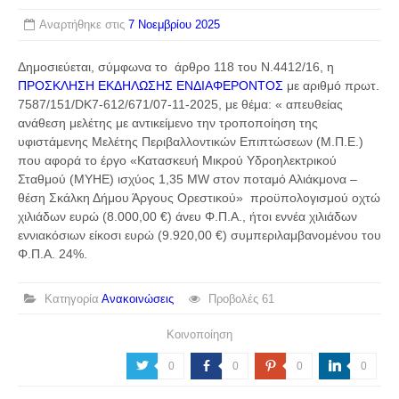
Αναρτήθηκε στις
7 Νοεμβρίου 2025
Δημοσιεύεται, σύμφωνα το άρθρο 118 του Ν.4412/16, η
ΠΡΟΣΚΛΗΣΗ ΕΚΔΗΛΩΣΗΣ ΕΝΔΙΑΦΕΡΟΝΤΟΣ
με αριθμό πρωτ.
7587/151/DK7-612/671/07-11-2025, με θέμα: « απευθείας
ανάθεση μελέτης με αντικείμενο την τροποποίηση της
υφιστάμενης Μελέτης Περιβαλλοντικών Επιπτώσεων (Μ.Π.Ε.)
που αφορά το έργο «Κατασκευή Μικρού Υδροηλεκτρικού
Σταθμού (ΜΥΗΕ) ισχύος 1,35 MW στον ποταμό Αλιάκμονα –
θέση Σκάλκη Δήμου Άργους Ορεστικού» προϋπολογισμού οχτώ
χιλιάδων ευρώ (8.000,00 €) άνευ Φ.Π.Α., ήτοι εννέα χιλιάδων
εννιακόσιων είκοσι ευρώ (9.920,00 €) συμπεριλαμβανομένου του
Φ.Π.Α. 24%.
Κατηγορία
Ανακοινώσεις
Προβολές
61
Κοινοποίηση
a
b
d
j
0
0
0
0