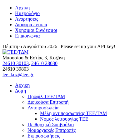
Αρχικη
Ημερολόγιο
Αναρτησεις
Διαφορα εντυπα
Χρησιμοι Συνδεσμοι
Επικοινωνια
Πέμπτη 6 Αυγούστου 2026 |
Please set up your API key!
Μπουσίου & Εστίας 3, Κοζάνη
24610 30103
,
24610 28030
24610 39803
tee_koz@tee.gr
Αρχικη
Δομη
Προφίλ ΤΕΕ/ΤΔΜ
Διοικούσα Επιτροπή
Αντιπροσωπεία
Μέλη αντιπροσωπείας ΤΕΕ/ΤΔΜ
Νόμος λειτουργίας ΤΕΕ
Πειθαρχικό Συμβούλιο
Νομαρχιακές Επιτροπές
Εκπροσωπήσεις