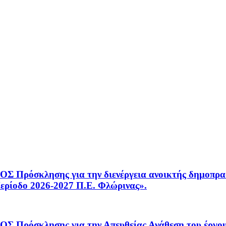
λησης για την διενέργεια ανοικτής δημοπρασί
ερίοδο 2026-2027 Π.Ε. Φλώρινας».
όσκλησης για την Απευθείας Ανάθεση του έρ