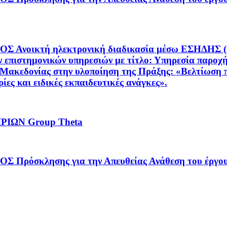
τή ηλεκτρονική διαδικασία μέσω ΕΣΗΔΗΣ (Α/Α: 
 επιστημονικών υπηρεσιών με τίτλο: Υπηρεσία παροχή
 Μακεδονίας στην υλοποίηση της Πράξης: «Βελτίωση 
ες και ειδικές εκπαιδευτικές ανάγκες».
ΙΩΝ Group Theta
κλησης για την Απευθείας Ανάθεση του έργου: 