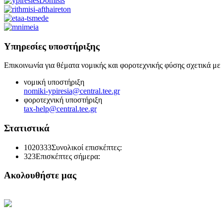
Υπηρεσίες υποστήριξης
Επικοινωνία για θέματα νομικής και φοροτεχνικής φύσης σχετικά με
νομική υποστήριξη
nomiki-ypiresia@central.tee.gr
φοροτεχνική υποστήριξη
tax-help@central.tee.gr
Στατιστικά
1020333
Συνολικοί επισκέπτες:
323
Επισκέπτες σήμερα:
Ακολουθήστε μας
Κεντρική Σελίδα ΤΕΕ
Ηλεκτρονική Καθημερινή
Ενημέρωση του ΤΕΕ
Πρόσβαση στο myTEE