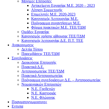
Μόνιμες Επιτροπές
Αντικείμενο Εργασίας Μ.Ε. 2020 – 2023
Αίτηση Συμμετοχής
Επιμελητές Μ.Ε. 2020-2023
Κανονισμός Λειτουργίας Μ.Ε.
Πρόγραμμα συναντήσεων M.E.
Φόρμα πρακτικών Μ.Ε. ΤΕΕ/ΤΔΜ
Ομάδες Εργασίας
Κανονισμός χρήσης αίθουσας ΤΕΕ/ΤΔΜ
Kανονισμός λειτουργίας Δ.Ε. Π.Τ. ΤΕΕ
Ανακοινωσεις
Δελτία Τύπου
Παρεμβάσεις ΤΕΕ/ΤΔΜ
Συνεδριάσεις
Διοικούσας Επιτροπής
Πρακτικά Δ.Ε.
Αντιπροσωπείας ΤΕΕ/ΤΔΜ
Πρακτικά Αντιπροσωπείας
Πρόγραμμα συνεδριάσεων Δ.Ε. – Αντιπροσωπείας
Νομαρχιακών Επιτροπών
Ν.Ε. Γρεβενών
Ν.Ε. Καστοριάς
Ν.Ε. Φλώρινας
Πραγματογνωμοσυνες
Εντυπα