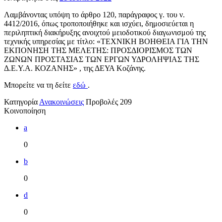
Λαμβάνοντας υπόψη το άρθρο 120, παράγραφος γ. του ν.
4412/2016, όπως τροποποιήθηκε και ισχύει, δημοσιεύεται η
περιληπτική διακήρυξης ανοιχτού μειοδοτικού διαγωνισμού της
τεχνικής υπηρεσίας με τίτλο: «ΤΕΧΝΙΚΗ ΒΟΗΘΕΙΑ ΓΙΑ ΤΗΝ
ΕΚΠΟΝΗΣΗ ΤΗΣ ΜΕΛΕΤΗΣ: ΠΡΟΣΔΙΟΡΙΣΜΟΣ ΤΩΝ
ΖΩΝΩΝ ΠΡΟΣΤΑΣΙΑΣ ΤΩΝ ΕΡΓΩΝ ΥΔΡΟΛΗΨΙΑΣ ΤΗΣ
Δ.Ε.Υ.Α. ΚΟΖΑΝΗΣ» , της ΔΕΥΑ Κοζάνης.
Μπορείτε να τη δείτε
εδώ
.
Κατηγορία
Ανακοινώσεις
Προβολές
209
Κοινοποίηση
a
0
b
0
d
0