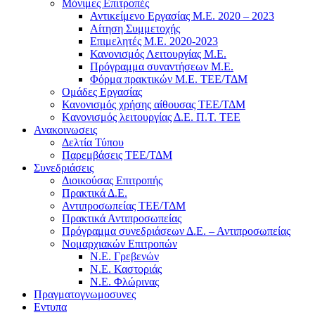
Μόνιμες Επιτροπές
Αντικείμενο Εργασίας Μ.Ε. 2020 – 2023
Αίτηση Συμμετοχής
Επιμελητές Μ.Ε. 2020-2023
Κανονισμός Λειτουργίας Μ.Ε.
Πρόγραμμα συναντήσεων M.E.
Φόρμα πρακτικών Μ.Ε. ΤΕΕ/ΤΔΜ
Ομάδες Εργασίας
Κανονισμός χρήσης αίθουσας ΤΕΕ/ΤΔΜ
Kανονισμός λειτουργίας Δ.Ε. Π.Τ. ΤΕΕ
Ανακοινωσεις
Δελτία Τύπου
Παρεμβάσεις ΤΕΕ/ΤΔΜ
Συνεδριάσεις
Διοικούσας Επιτροπής
Πρακτικά Δ.Ε.
Αντιπροσωπείας ΤΕΕ/ΤΔΜ
Πρακτικά Αντιπροσωπείας
Πρόγραμμα συνεδριάσεων Δ.Ε. – Αντιπροσωπείας
Νομαρχιακών Επιτροπών
Ν.Ε. Γρεβενών
Ν.Ε. Καστοριάς
Ν.Ε. Φλώρινας
Πραγματογνωμοσυνες
Εντυπα