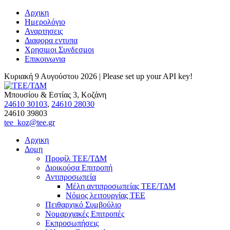
Αρχικη
Ημερολόγιο
Αναρτησεις
Διαφορα εντυπα
Χρησιμοι Συνδεσμοι
Επικοινωνια
Κυριακή 9 Αυγούστου 2026 |
Please set up your API key!
Μπουσίου & Εστίας 3, Κοζάνη
24610 30103
,
24610 28030
24610 39803
tee_koz@tee.gr
Αρχικη
Δομη
Προφίλ ΤΕΕ/ΤΔΜ
Διοικούσα Επιτροπή
Αντιπροσωπεία
Μέλη αντιπροσωπείας ΤΕΕ/ΤΔΜ
Νόμος λειτουργίας ΤΕΕ
Πειθαρχικό Συμβούλιο
Νομαρχιακές Επιτροπές
Εκπροσωπήσεις