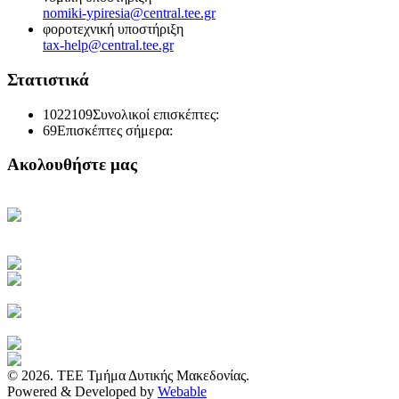
nomiki-ypiresia@central.tee.gr
φοροτεχνική υποστήριξη
tax-help@central.tee.gr
Στατιστικά
1022109
Συνολικοί επισκέπτες:
69
Επισκέπτες σήμερα:
Ακολουθήστε μας
Κεντρική Σελίδα ΤΕΕ
Ηλεκτρονική Καθημερινή
Ενημέρωση του ΤΕΕ
Πρόσβαση στο myTEE
Τράπεζα Πληροφοριών ΤΕΕ
Αμοιβές Ιδιωτικών Έργων
Υγιεινή και Ασφάλεια Εργασίας
Διακηρύξεις Διαγωνισμών
Ιστοσελίδα ΙΕΚΕΜ ΤΕΕ
© 2026. ΤΕΕ Τμήμα Δυτικής Μακεδονίας.
Powered & Developed by
Webable