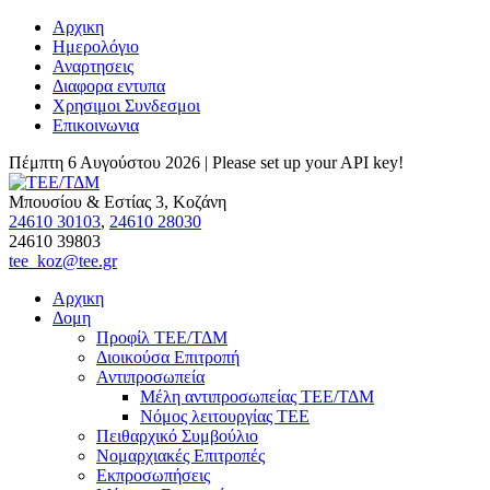
Αρχικη
Ημερολόγιο
Αναρτησεις
Διαφορα εντυπα
Χρησιμοι Συνδεσμοι
Επικοινωνια
Πέμπτη 6 Αυγούστου 2026 |
Please set up your API key!
Μπουσίου & Εστίας 3, Κοζάνη
24610 30103
,
24610 28030
24610 39803
tee_koz@tee.gr
Αρχικη
Δομη
Προφίλ ΤΕΕ/ΤΔΜ
Διοικούσα Επιτροπή
Αντιπροσωπεία
Μέλη αντιπροσωπείας ΤΕΕ/ΤΔΜ
Νόμος λειτουργίας ΤΕΕ
Πειθαρχικό Συμβούλιο
Νομαρχιακές Επιτροπές
Εκπροσωπήσεις