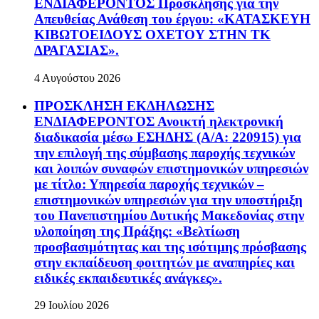
ΕΝΔΙΑΦΕΡΟΝΤΟΣ Πρόσκλησης για την
Απευθείας Ανάθεση του έργου: «ΚΑΤΑΣΚΕΥΗ
ΚΙΒΩΤΟΕΙΔΟΥΣ ΟΧΕΤΟΥ ΣΤΗΝ ΤΚ
ΔΡΑΓΑΣΙΑΣ».
4 Αυγούστου 2026
ΠΡΟΣΚΛΗΣΗ ΕΚΔΗΛΩΣΗΣ
ΕΝΔΙΑΦΕΡΟΝΤΟΣ Ανοικτή ηλεκτρονική
διαδικασία μέσω ΕΣΗΔΗΣ (Α/Α: 220915) για
την επιλογή της σύμβασης παροχής τεχνικών
και λοιπών συναφών επιστημονικών υπηρεσιών
με τίτλο: Υπηρεσία παροχής τεχνικών –
επιστημονικών υπηρεσιών για την υποστήριξη
του Πανεπιστημίου Δυτικής Μακεδονίας στην
υλοποίηση της Πράξης: «Βελτίωση
προσβασιμότητας και της ισότιμης πρόσβασης
στην εκπαίδευση φοιτητών με αναπηρίες και
ειδικές εκπαιδευτικές ανάγκες».
29 Ιουλίου 2026