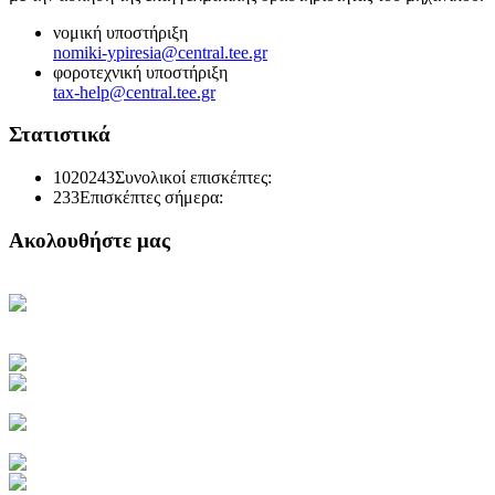
νομική υποστήριξη
nomiki-ypiresia@central.tee.gr
φοροτεχνική υποστήριξη
tax-help@central.tee.gr
Στατιστικά
1020243
Συνολικοί επισκέπτες:
233
Επισκέπτες σήμερα:
Ακολουθήστε μας
Κεντρική Σελίδα ΤΕΕ
Ηλεκτρονική Καθημερινή
Ενημέρωση του ΤΕΕ
Πρόσβαση στο myTEE
Τράπεζα Πληροφοριών ΤΕΕ
Αμοιβές Ιδιωτικών Έργων
Υγιεινή και Ασφάλεια Εργασίας
Διακηρύξεις Διαγωνισμών
Ιστοσελίδα ΙΕΚΕΜ ΤΕΕ