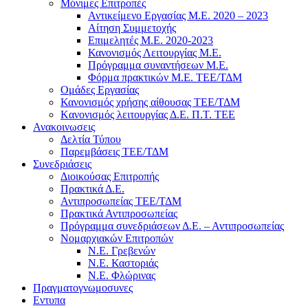
Μόνιμες Επιτροπές
Αντικείμενο Εργασίας Μ.Ε. 2020 – 2023
Αίτηση Συμμετοχής
Επιμελητές Μ.Ε. 2020-2023
Κανονισμός Λειτουργίας Μ.Ε.
Πρόγραμμα συναντήσεων M.E.
Φόρμα πρακτικών Μ.Ε. ΤΕΕ/ΤΔΜ
Ομάδες Εργασίας
Κανονισμός χρήσης αίθουσας ΤΕΕ/ΤΔΜ
Kανονισμός λειτουργίας Δ.Ε. Π.Τ. ΤΕΕ
Ανακοινωσεις
Δελτία Τύπου
Παρεμβάσεις ΤΕΕ/ΤΔΜ
Συνεδριάσεις
Διοικούσας Επιτροπής
Πρακτικά Δ.Ε.
Αντιπροσωπείας ΤΕΕ/ΤΔΜ
Πρακτικά Αντιπροσωπείας
Πρόγραμμα συνεδριάσεων Δ.Ε. – Αντιπροσωπείας
Νομαρχιακών Επιτροπών
Ν.Ε. Γρεβενών
Ν.Ε. Καστοριάς
Ν.Ε. Φλώρινας
Πραγματογνωμοσυνες
Εντυπα