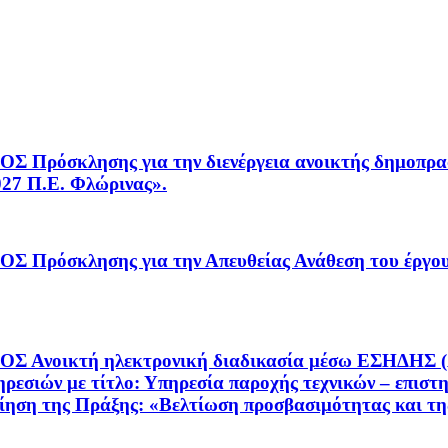
κλησης για την διενέργεια ανοικτής δημοπρασί
027 Π.Ε. Φλώρινας».
όσκλησης για την Απευθείας Ανάθεση του έ
τή ηλεκτρονική διαδικασία μέσω ΕΣΗΔΗΣ (Α/Α: 2
ρεσιών με τίτλο: Υπηρεσία παροχής τεχνικών – επιστ
ίηση της Πράξης: «Βελτίωση προσβασιμότητας και τη