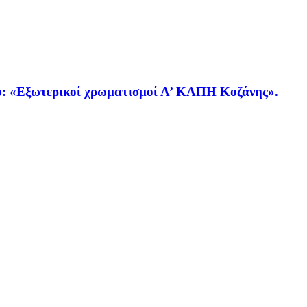
Εξωτερικοί χρωματισμοί Α’ ΚΑΠΗ Κοζάνης».