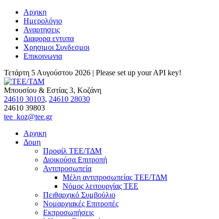
Αρχικη
Ημερολόγιο
Αναρτησεις
Διαφορα εντυπα
Χρησιμοι Συνδεσμοι
Επικοινωνια
Τετάρτη 5 Αυγούστου 2026 |
Please set up your API key!
Μπουσίου & Εστίας 3, Κοζάνη
24610 30103
,
24610 28030
24610 39803
tee_koz@tee.gr
Αρχικη
Δομη
Προφίλ ΤΕΕ/ΤΔΜ
Διοικούσα Επιτροπή
Αντιπροσωπεία
Μέλη αντιπροσωπείας ΤΕΕ/ΤΔΜ
Νόμος λειτουργίας ΤΕΕ
Πειθαρχικό Συμβούλιο
Νομαρχιακές Επιτροπές
Εκπροσωπήσεις