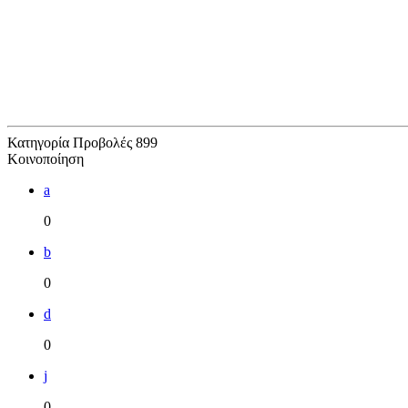
Κατηγορία
Προβολές
899
Κοινοποίηση
a
0
b
0
d
0
j
0