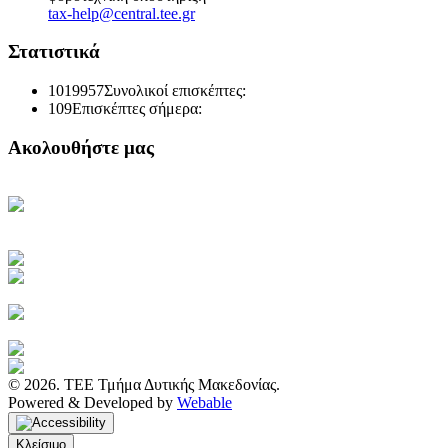
tax-help@central.tee.gr
Στατιστικά
1019957
Συνολικοί επισκέπτες:
109
Επισκέπτες σήμερα:
Ακολουθήστε μας
Κεντρική Σελίδα ΤΕΕ
Ηλεκτρονική Καθημερινή
Ενημέρωση του ΤΕΕ
Πρόσβαση στο myTEE
Τράπεζα Πληροφοριών ΤΕΕ
Αμοιβές Ιδιωτικών Έργων
Υγιεινή και Ασφάλεια Εργασίας
Διακηρύξεις Διαγωνισμών
Ιστοσελίδα ΙΕΚΕΜ ΤΕΕ
© 2026. ΤΕΕ Τμήμα Δυτικής Μακεδονίας.
Powered & Developed by
Webable
Κλείσιμο