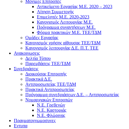
Μόνιμες Επιτροπές
Αντικείμενο Εργασίας Μ.Ε. 2020 – 2023
Αίτηση Συμμετοχής
Επιμελητές Μ.Ε. 2020-2023
Κανονισμός Λειτουργίας Μ.Ε.
Πρόγραμμα συναντήσεων M.E.
Φόρμα πρακτικών Μ.Ε. ΤΕΕ/ΤΔΜ
Ομάδες Εργασίας
Κανονισμός χρήσης αίθουσας ΤΕΕ/ΤΔΜ
Kανονισμός λειτουργίας Δ.Ε. Π.Τ. ΤΕΕ
Ανακοινωσεις
Δελτία Τύπου
Παρεμβάσεις ΤΕΕ/ΤΔΜ
Συνεδριάσεις
Διοικούσας Επιτροπής
Πρακτικά Δ.Ε.
Αντιπροσωπείας ΤΕΕ/ΤΔΜ
Πρακτικά Αντιπροσωπείας
Πρόγραμμα συνεδριάσεων Δ.Ε. – Αντιπροσωπείας
Νομαρχιακών Επιτροπών
Ν.Ε. Γρεβενών
Ν.Ε. Καστοριάς
Ν.Ε. Φλώρινας
Πραγματογνωμοσυνες
Εντυπα