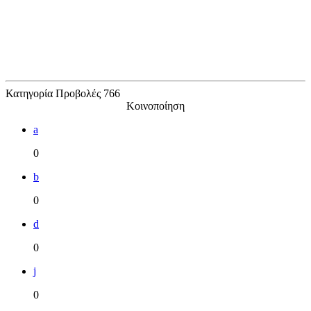
Κατηγορία
Προβολές
766
Κοινοποίηση
a
0
b
0
d
0
j
0