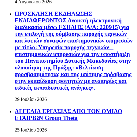
4 Αυγούστου 2026
ΠΡΟΣΚΛΗΣΗ ΕΚΔΗΛΩΣΗΣ
ΕΝΔΙΑΦΕΡΟΝΤΟΣ Ανοικτή ηλεκτρονική
διαδικασία μέσω ΕΣΗΔΗΣ (Α/Α: 220915) για
την επιλογή της σύμβασης παροχής τεχνικών
και λοιπών συναφών επιστημονικών υπηρεσιών
με τίτλο: Υπηρεσία παροχής τεχνικών –
επιστημονικών υπηρεσιών για την υποστήριξη
του Πανεπιστημίου Δυτικής Μακεδονίας στην
υλοποίηση της Πράξης: «Βελτίωση
προσβασιμότητας και της ισότιμης πρόσβασης
στην εκπαίδευση φοιτητών με αναπηρίες και
ειδικές εκπαιδευτικές ανάγκες».
29 Ιουλίου 2026
ΑΓΓΕΛΙΑ ΕΡΓΑΣΙΑΣ ΑΠΟ ΤΟΝ ΟΜΙΛΟ
ΕΤΑΙΡΙΩΝ Group Theta
25 Ιουλίου 2026