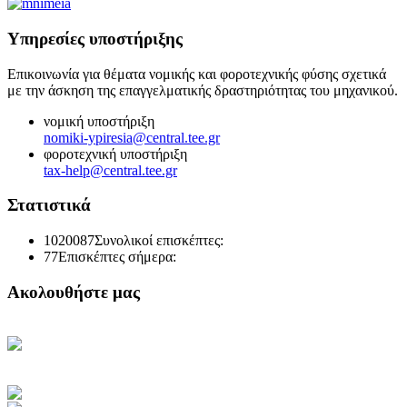
Υπηρεσίες υποστήριξης
Επικοινωνία για θέματα νομικής και φοροτεχνικής φύσης σχετικά
με την άσκηση της επαγγελματικής δραστηριότητας του μηχανικού.
νομική υποστήριξη
nomiki-ypiresia@central.tee.gr
φοροτεχνική υποστήριξη
tax-help@central.tee.gr
Στατιστικά
1020087
Συνολικοί επισκέπτες:
77
Επισκέπτες σήμερα:
Ακολουθήστε μας
Κεντρική Σελίδα ΤΕΕ
Ηλεκτρονική Καθημερινή
Ενημέρωση του ΤΕΕ
Πρόσβαση στο myTEE
Τράπεζα Πληροφοριών ΤΕΕ