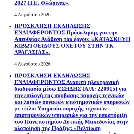
2027 Π.Ε. Φλώρινας».
4 Αυγούστου 2026
ΠΡΟΣΚΛΗΣΗ ΕΚΔΗΛΩΣΗΣ
ΕΝΔΙΑΦΕΡΟΝΤΟΣ Πρόσκλησης για την
Απευθείας Ανάθεση του έργου: «ΚΑΤΑΣΚΕΥΗ
ΚΙΒΩΤΟΕΙΔΟΥΣ ΟΧΕΤΟΥ ΣΤΗΝ ΤΚ
ΔΡΑΓΑΣΙΑΣ».
4 Αυγούστου 2026
ΠΡΟΣΚΛΗΣΗ ΕΚΔΗΛΩΣΗΣ
ΕΝΔΙΑΦΕΡΟΝΤΟΣ Ανοικτή ηλεκτρονική
διαδικασία μέσω ΕΣΗΔΗΣ (Α/Α: 220915) για
την επιλογή της σύμβασης παροχής τεχνικών
και λοιπών συναφών επιστημονικών υπηρεσιών
με τίτλο: Υπηρεσία παροχής τεχνικών –
επιστημονικών υπηρεσιών για την υποστήριξη
του Πανεπιστημίου Δυτικής Μακεδονίας στην
υλοποίηση της Πράξης: «Βελτίωση