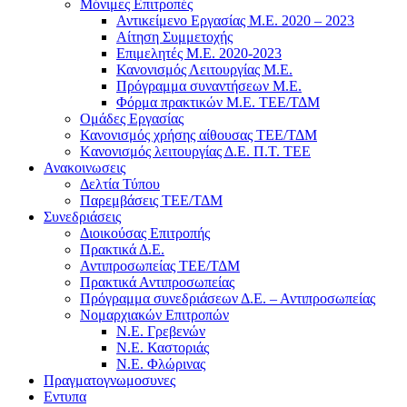
Μόνιμες Επιτροπές
Αντικείμενο Εργασίας Μ.Ε. 2020 – 2023
Αίτηση Συμμετοχής
Επιμελητές Μ.Ε. 2020-2023
Κανονισμός Λειτουργίας Μ.Ε.
Πρόγραμμα συναντήσεων M.E.
Φόρμα πρακτικών Μ.Ε. ΤΕΕ/ΤΔΜ
Ομάδες Εργασίας
Κανονισμός χρήσης αίθουσας ΤΕΕ/ΤΔΜ
Kανονισμός λειτουργίας Δ.Ε. Π.Τ. ΤΕΕ
Ανακοινωσεις
Δελτία Τύπου
Παρεμβάσεις ΤΕΕ/ΤΔΜ
Συνεδριάσεις
Διοικούσας Επιτροπής
Πρακτικά Δ.Ε.
Αντιπροσωπείας ΤΕΕ/ΤΔΜ
Πρακτικά Αντιπροσωπείας
Πρόγραμμα συνεδριάσεων Δ.Ε. – Αντιπροσωπείας
Νομαρχιακών Επιτροπών
Ν.Ε. Γρεβενών
Ν.Ε. Καστοριάς
Ν.Ε. Φλώρινας
Πραγματογνωμοσυνες
Εντυπα