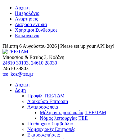
Αρχικη
Ημερολόγιο
Αναρτησεις
Διαφορα εντυπα
Χρησιμοι Συνδεσμοι
Επικοινωνια
Πέμπτη 6 Αυγούστου 2026 |
Please set up your API key!
Μπουσίου & Εστίας 3, Κοζάνη
24610 30103
,
24610 28030
24610 39803
tee_koz@tee.gr
Αρχικη
Δομη
Προφίλ ΤΕΕ/ΤΔΜ
Διοικούσα Επιτροπή
Αντιπροσωπεία
Μέλη αντιπροσωπείας ΤΕΕ/ΤΔΜ
Νόμος λειτουργίας ΤΕΕ
Πειθαρχικό Συμβούλιο
Νομαρχιακές Επιτροπές
Εκπροσωπήσεις