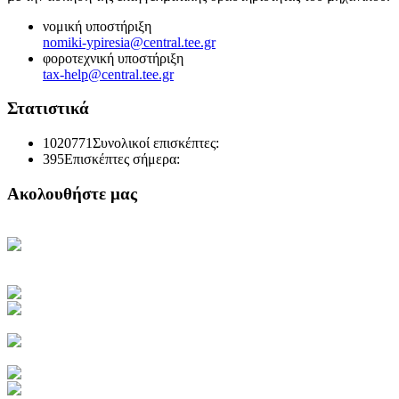
νομική υποστήριξη
nomiki-ypiresia@central.tee.gr
φοροτεχνική υποστήριξη
tax-help@central.tee.gr
Στατιστικά
1020771
Συνολικοί επισκέπτες:
395
Επισκέπτες σήμερα:
Ακολουθήστε μας
Κεντρική Σελίδα ΤΕΕ
Ηλεκτρονική Καθημερινή
Ενημέρωση του ΤΕΕ
Πρόσβαση στο myTEE
Τράπεζα Πληροφοριών ΤΕΕ
Αμοιβές Ιδιωτικών Έργων
Υγιεινή και Ασφάλεια Εργασίας
Διακηρύξεις Διαγωνισμών
Ιστοσελίδα ΙΕΚΕΜ ΤΕΕ