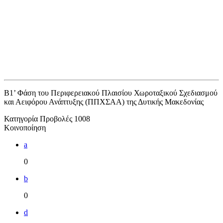
Β1’ Φάση του Περιφερειακού Πλαισίου Χωροταξικού Σχεδιασμού
και Αειφόρου Ανάπτυξης (ΠΠΧΣΑΑ) της Δυτικής Μακεδονίας
Κατηγορία
Προβολές
1008
Κοινοποίηση
a
0
b
0
d