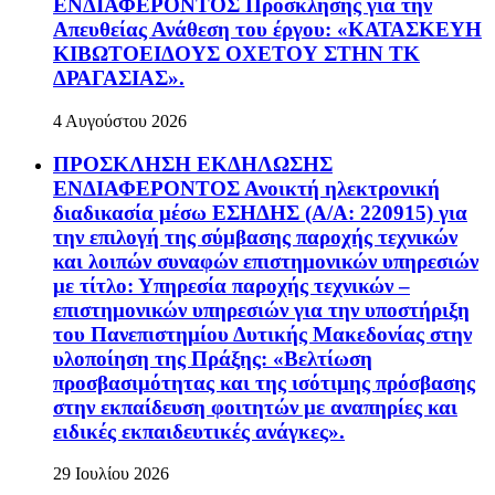
ΕΝΔΙΑΦΕΡΟΝΤΟΣ Πρόσκλησης για την
Απευθείας Ανάθεση του έργου: «ΚΑΤΑΣΚΕΥΗ
ΚΙΒΩΤΟΕΙΔΟΥΣ ΟΧΕΤΟΥ ΣΤΗΝ ΤΚ
ΔΡΑΓΑΣΙΑΣ».
4 Αυγούστου 2026
ΠΡΟΣΚΛΗΣΗ ΕΚΔΗΛΩΣΗΣ
ΕΝΔΙΑΦΕΡΟΝΤΟΣ Ανοικτή ηλεκτρονική
διαδικασία μέσω ΕΣΗΔΗΣ (Α/Α: 220915) για
την επιλογή της σύμβασης παροχής τεχνικών
και λοιπών συναφών επιστημονικών υπηρεσιών
με τίτλο: Υπηρεσία παροχής τεχνικών –
επιστημονικών υπηρεσιών για την υποστήριξη
του Πανεπιστημίου Δυτικής Μακεδονίας στην
υλοποίηση της Πράξης: «Βελτίωση
προσβασιμότητας και της ισότιμης πρόσβασης
στην εκπαίδευση φοιτητών με αναπηρίες και
ειδικές εκπαιδευτικές ανάγκες».
29 Ιουλίου 2026