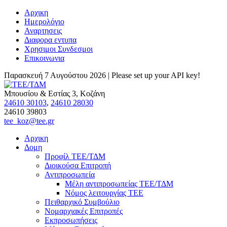
Αρχικη
Ημερολόγιο
Αναρτησεις
Διαφορα εντυπα
Χρησιμοι Συνδεσμοι
Επικοινωνια
Παρασκευή 7 Αυγούστου 2026 |
Please set up your API key!
Μπουσίου & Εστίας 3, Κοζάνη
24610 30103
,
24610 28030
24610 39803
tee_koz@tee.gr
Αρχικη
Δομη
Προφίλ ΤΕΕ/ΤΔΜ
Διοικούσα Επιτροπή
Αντιπροσωπεία
Μέλη αντιπροσωπείας ΤΕΕ/ΤΔΜ
Νόμος λειτουργίας ΤΕΕ
Πειθαρχικό Συμβούλιο
Νομαρχιακές Επιτροπές
Εκπροσωπήσεις