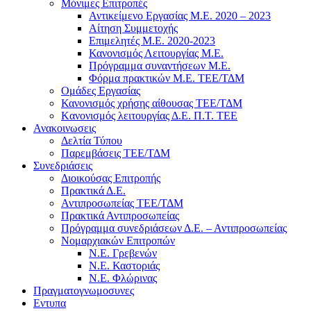
Μόνιμες Επιτροπές
Αντικείμενο Εργασίας Μ.Ε. 2020 – 2023
Αίτηση Συμμετοχής
Επιμελητές Μ.Ε. 2020-2023
Κανονισμός Λειτουργίας Μ.Ε.
Πρόγραμμα συναντήσεων M.E.
Φόρμα πρακτικών Μ.Ε. ΤΕΕ/ΤΔΜ
Ομάδες Εργασίας
Κανονισμός χρήσης αίθουσας ΤΕΕ/ΤΔΜ
Kανονισμός λειτουργίας Δ.Ε. Π.Τ. ΤΕΕ
Ανακοινωσεις
Δελτία Τύπου
Παρεμβάσεις ΤΕΕ/ΤΔΜ
Συνεδριάσεις
Διοικούσας Επιτροπής
Πρακτικά Δ.Ε.
Αντιπροσωπείας ΤΕΕ/ΤΔΜ
Πρακτικά Αντιπροσωπείας
Πρόγραμμα συνεδριάσεων Δ.Ε. – Αντιπροσωπείας
Νομαρχιακών Επιτροπών
Ν.Ε. Γρεβενών
Ν.Ε. Καστοριάς
Ν.Ε. Φλώρινας
Πραγματογνωμοσυνες
Εντυπα