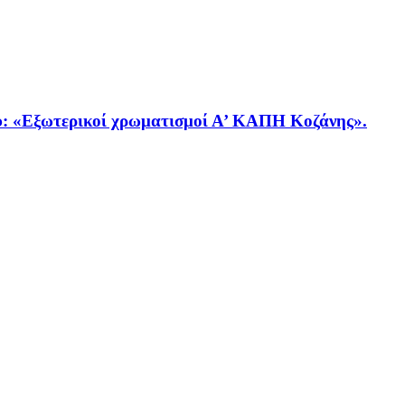
Εξωτερικοί χρωματισμοί Α’ ΚΑΠΗ Κοζάνης».