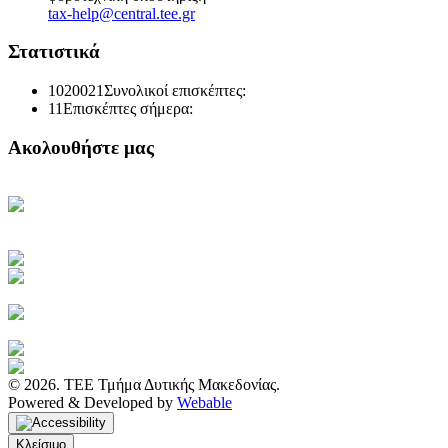
tax-help@central.tee.gr
Στατιστικά
1020021
Συνολικοί επισκέπτες:
11
Επισκέπτες σήμερα:
Ακολουθήστε μας
Κεντρική Σελίδα ΤΕΕ
Ηλεκτρονική Καθημερινή
Ενημέρωση του ΤΕΕ
Πρόσβαση στο myTEE
Τράπεζα Πληροφοριών ΤΕΕ
Αμοιβές Ιδιωτικών Έργων
Υγιεινή και Ασφάλεια Εργασίας
Διακηρύξεις Διαγωνισμών
Ιστοσελίδα ΙΕΚΕΜ ΤΕΕ
© 2026. ΤΕΕ Τμήμα Δυτικής Μακεδονίας.
Powered & Developed by
Webable
Κλείσιμο