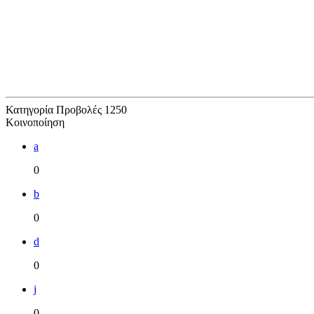
Κατηγορία
Προβολές
1250
Κοινοποίηση
a
0
b
0
d
0
j
0