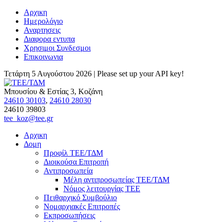
Αρχικη
Ημερολόγιο
Αναρτησεις
Διαφορα εντυπα
Χρησιμοι Συνδεσμοι
Επικοινωνια
Τετάρτη 5 Αυγούστου 2026 |
Please set up your API key!
Μπουσίου & Εστίας 3, Κοζάνη
24610 30103
,
24610 28030
24610 39803
tee_koz@tee.gr
Αρχικη
Δομη
Προφίλ ΤΕΕ/ΤΔΜ
Διοικούσα Επιτροπή
Αντιπροσωπεία
Μέλη αντιπροσωπείας ΤΕΕ/ΤΔΜ
Νόμος λειτουργίας ΤΕΕ
Πειθαρχικό Συμβούλιο
Νομαρχιακές Επιτροπές
Εκπροσωπήσεις