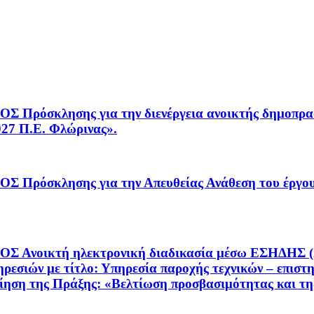
κλησης για την διενέργεια ανοικτής δημοπρασί
027 Π.Ε. Φλώρινας».
όσκλησης για την Απευθείας Ανάθεση του έ
τή ηλεκτρονική διαδικασία μέσω ΕΣΗΔΗΣ (Α/Α: 2
ρεσιών με τίτλο: Υπηρεσία παροχής τεχνικών – επιστ
ίηση της Πράξης: «Βελτίωση προσβασιμότητας και τη