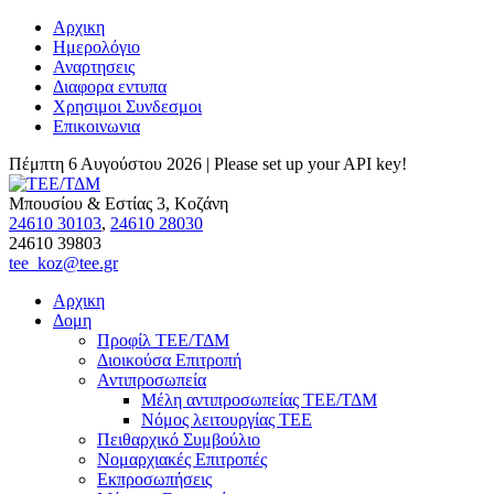
Αρχικη
Ημερολόγιο
Αναρτησεις
Διαφορα εντυπα
Χρησιμοι Συνδεσμοι
Επικοινωνια
Πέμπτη 6 Αυγούστου 2026 |
Please set up your API key!
Μπουσίου & Εστίας 3, Κοζάνη
24610 30103
,
24610 28030
24610 39803
tee_koz@tee.gr
Αρχικη
Δομη
Προφίλ ΤΕΕ/ΤΔΜ
Διοικούσα Επιτροπή
Αντιπροσωπεία
Μέλη αντιπροσωπείας ΤΕΕ/ΤΔΜ
Νόμος λειτουργίας ΤΕΕ
Πειθαρχικό Συμβούλιο
Νομαρχιακές Επιτροπές
Εκπροσωπήσεις