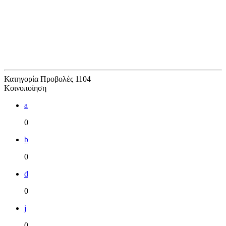
Κατηγορία
Προβολές
1104
Κοινοποίηση
a
0
b
0
d
0
j
0