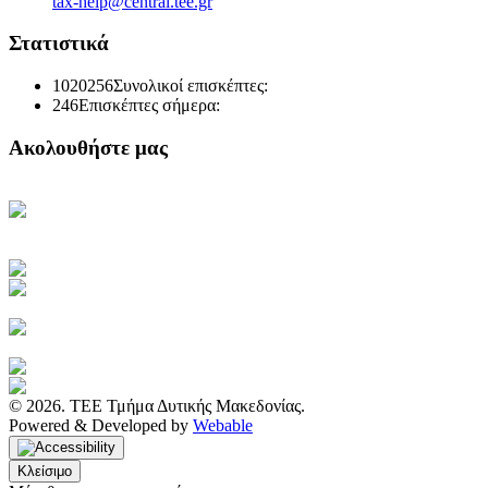
tax-help@central.tee.gr
Στατιστικά
1020256
Συνολικοί επισκέπτες:
246
Επισκέπτες σήμερα:
Ακολουθήστε μας
Κεντρική Σελίδα ΤΕΕ
Ηλεκτρονική Καθημερινή
Ενημέρωση του ΤΕΕ
Πρόσβαση στο myTEE
Τράπεζα Πληροφοριών ΤΕΕ
Αμοιβές Ιδιωτικών Έργων
Υγιεινή και Ασφάλεια Εργασίας
Διακηρύξεις Διαγωνισμών
Ιστοσελίδα ΙΕΚΕΜ ΤΕΕ
© 2026. ΤΕΕ Τμήμα Δυτικής Μακεδονίας.
Powered & Developed by
Webable
Κλείσιμο