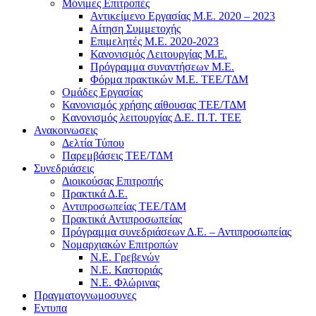
Μόνιμες Επιτροπές
Αντικείμενο Εργασίας Μ.Ε. 2020 – 2023
Αίτηση Συμμετοχής
Επιμελητές Μ.Ε. 2020-2023
Κανονισμός Λειτουργίας Μ.Ε.
Πρόγραμμα συναντήσεων M.E.
Φόρμα πρακτικών Μ.Ε. ΤΕΕ/ΤΔΜ
Ομάδες Εργασίας
Κανονισμός χρήσης αίθουσας ΤΕΕ/ΤΔΜ
Kανονισμός λειτουργίας Δ.Ε. Π.Τ. ΤΕΕ
Ανακοινωσεις
Δελτία Τύπου
Παρεμβάσεις ΤΕΕ/ΤΔΜ
Συνεδριάσεις
Διοικούσας Επιτροπής
Πρακτικά Δ.Ε.
Αντιπροσωπείας ΤΕΕ/ΤΔΜ
Πρακτικά Αντιπροσωπείας
Πρόγραμμα συνεδριάσεων Δ.Ε. – Αντιπροσωπείας
Νομαρχιακών Επιτροπών
Ν.Ε. Γρεβενών
Ν.Ε. Καστοριάς
Ν.Ε. Φλώρινας
Πραγματογνωμοσυνες
Εντυπα