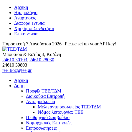
Αρχικη
Ημερολόγιο
Αναρτησεις
Διαφορα εντυπα
Χρησιμοι Συνδεσμοι
Επικοινωνια
Παρασκευή 7 Αυγούστου 2026 |
Please set up your API key!
Μπουσίου & Εστίας 3, Κοζάνη
24610 30103
,
24610 28030
24610 39803
tee_koz@tee.gr
Αρχικη
Δομη
Προφίλ ΤΕΕ/ΤΔΜ
Διοικούσα Επιτροπή
Αντιπροσωπεία
Μέλη αντιπροσωπείας ΤΕΕ/ΤΔΜ
Νόμος λειτουργίας ΤΕΕ
Πειθαρχικό Συμβούλιο
Νομαρχιακές Επιτροπές
Εκπροσωπήσεις