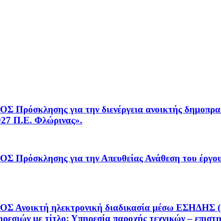
κλησης για την διενέργεια ανοικτής δημοπρασί
027 Π.Ε. Φλώρινας».
όσκλησης για την Απευθείας Ανάθεση του έ
τή ηλεκτρονική διαδικασία μέσω ΕΣΗΔΗΣ (Α/Α: 2
ρεσιών με τίτλο: Υπηρεσία παροχής τεχνικών – επιστ