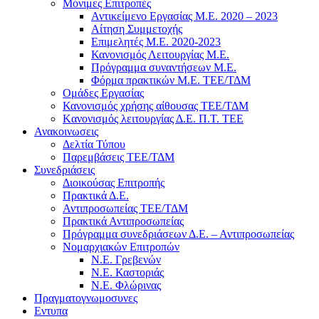
Μόνιμες Επιτροπές
Αντικείμενο Εργασίας Μ.Ε. 2020 – 2023
Αίτηση Συμμετοχής
Επιμελητές Μ.Ε. 2020-2023
Κανονισμός Λειτουργίας Μ.Ε.
Πρόγραμμα συναντήσεων M.E.
Φόρμα πρακτικών Μ.Ε. ΤΕΕ/ΤΔΜ
Ομάδες Εργασίας
Κανονισμός χρήσης αίθουσας ΤΕΕ/ΤΔΜ
Kανονισμός λειτουργίας Δ.Ε. Π.Τ. ΤΕΕ
Ανακοινωσεις
Δελτία Τύπου
Παρεμβάσεις ΤΕΕ/ΤΔΜ
Συνεδριάσεις
Διοικούσας Επιτροπής
Πρακτικά Δ.Ε.
Αντιπροσωπείας ΤΕΕ/ΤΔΜ
Πρακτικά Αντιπροσωπείας
Πρόγραμμα συνεδριάσεων Δ.Ε. – Αντιπροσωπείας
Νομαρχιακών Επιτροπών
Ν.Ε. Γρεβενών
Ν.Ε. Καστοριάς
Ν.Ε. Φλώρινας
Πραγματογνωμοσυνες
Εντυπα