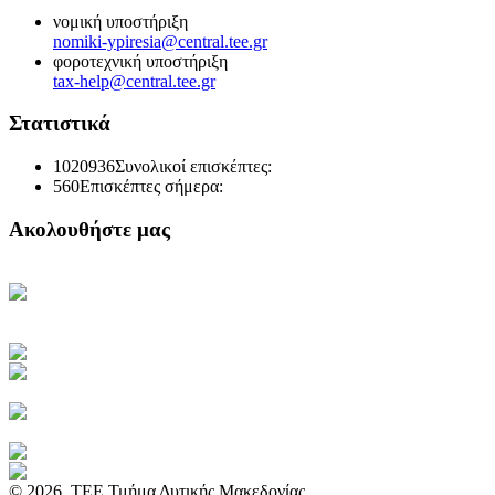
νομική υποστήριξη
nomiki-ypiresia@central.tee.gr
φοροτεχνική υποστήριξη
tax-help@central.tee.gr
Στατιστικά
1020936
Συνολικοί επισκέπτες:
560
Επισκέπτες σήμερα:
Ακολουθήστε μας
Κεντρική Σελίδα ΤΕΕ
Ηλεκτρονική Καθημερινή
Ενημέρωση του ΤΕΕ
Πρόσβαση στο myTEE
Τράπεζα Πληροφοριών ΤΕΕ
Αμοιβές Ιδιωτικών Έργων
Υγιεινή και Ασφάλεια Εργασίας
Διακηρύξεις Διαγωνισμών
Ιστοσελίδα ΙΕΚΕΜ ΤΕΕ
© 2026. ΤΕΕ Τμήμα Δυτικής Μακεδονίας.