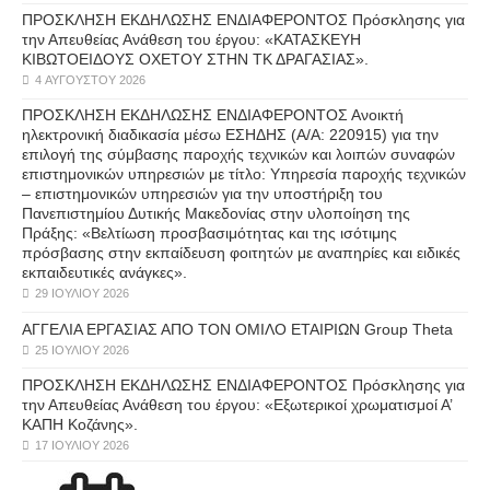
ΠΡΟΣΚΛΗΣΗ ΕΚΔΗΛΩΣΗΣ ΕΝΔΙΑΦΕΡΟΝΤΟΣ Πρόσκλησης για
την Απευθείας Ανάθεση του έργου: «ΚΑΤΑΣΚΕΥΗ
ΚΙΒΩΤΟΕΙΔΟΥΣ ΟΧΕΤΟΥ ΣΤΗΝ ΤΚ ΔΡΑΓΑΣΙΑΣ».
4 ΑΥΓΟΎΣΤΟΥ 2026
ΠΡΟΣΚΛΗΣΗ ΕΚΔΗΛΩΣΗΣ ΕΝΔΙΑΦΕΡΟΝΤΟΣ Ανοικτή
ηλεκτρονική διαδικασία μέσω ΕΣΗΔΗΣ (Α/Α: 220915) για την
επιλογή της σύμβασης παροχής τεχνικών και λοιπών συναφών
επιστημονικών υπηρεσιών με τίτλο: Υπηρεσία παροχής τεχνικών
– επιστημονικών υπηρεσιών για την υποστήριξη του
Πανεπιστημίου Δυτικής Μακεδονίας στην υλοποίηση της
Πράξης: «Βελτίωση προσβασιμότητας και της ισότιμης
πρόσβασης στην εκπαίδευση φοιτητών με αναπηρίες και ειδικές
εκπαιδευτικές ανάγκες».
29 ΙΟΥΛΊΟΥ 2026
ΑΓΓΕΛΙΑ ΕΡΓΑΣΙΑΣ ΑΠΟ ΤΟΝ ΟΜΙΛΟ ΕΤΑΙΡΙΩΝ Group Theta
25 ΙΟΥΛΊΟΥ 2026
ΠΡΟΣΚΛΗΣΗ ΕΚΔΗΛΩΣΗΣ ΕΝΔΙΑΦΕΡΟΝΤΟΣ Πρόσκλησης για
την Απευθείας Ανάθεση του έργου: «Εξωτερικοί χρωματισμοί Α’
ΚΑΠΗ Κοζάνης».
17 ΙΟΥΛΊΟΥ 2026