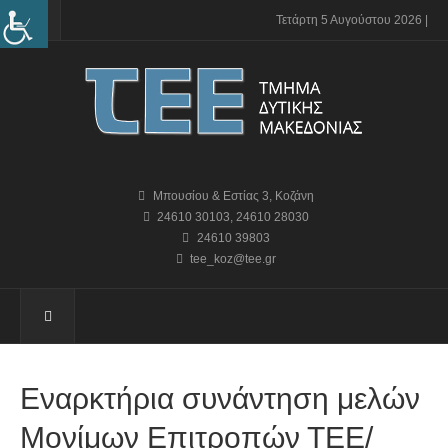
Τετάρτη 5 Αυγούστου 2026 |
Μπουσίου & Εστίας 3, Κοζάνη
24610 30103
,
24610 28030
24610 39803
tee_koz@tee.gr
Εναρκτήρια συνάντηση μελών
Μονίμων Επιτροπών ΤΕΕ/