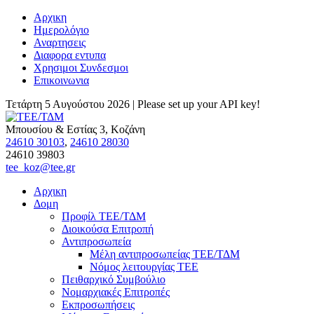
Αρχικη
Ημερολόγιο
Αναρτησεις
Διαφορα εντυπα
Χρησιμοι Συνδεσμοι
Επικοινωνια
Τετάρτη 5 Αυγούστου 2026 |
Please set up your API key!
Μπουσίου & Εστίας 3, Κοζάνη
24610 30103
,
24610 28030
24610 39803
tee_koz@tee.gr
Αρχικη
Δομη
Προφίλ ΤΕΕ/ΤΔΜ
Διοικούσα Επιτροπή
Αντιπροσωπεία
Μέλη αντιπροσωπείας ΤΕΕ/ΤΔΜ
Νόμος λειτουργίας ΤΕΕ
Πειθαρχικό Συμβούλιο
Νομαρχιακές Επιτροπές
Εκπροσωπήσεις