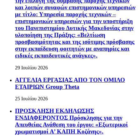
την επιλογή της σύμβασης παροχής τεχνικών
και λοιπών συναφών επιστημονικών υπηρεσιών
με τίτλο: Υπηρεσία παροχής τεχνικών –
επιστημονικών υπηρεσιών για την υποστήριξη
του Πανεπιστημίου Δυτικής Μακεδονίας στην
υλοποίηση της Πράξης: «Βελτίωση
προσβασιμότητας και της ισότιμης πρόσβασης
στην εκπαίδευση φοιτητών με αναπηρίες και
ειδικές εκπαιδευτικές ανάγκες».
29 Ιουλίου 2026
ΑΓΓΕΛΙΑ ΕΡΓΑΣΙΑΣ ΑΠΟ ΤΟΝ ΟΜΙΛΟ
ΕΤΑΙΡΙΩΝ Group Theta
25 Ιουλίου 2026
ΠΡΟΣΚΛΗΣΗ ΕΚΔΗΛΩΣΗΣ
ΕΝΔΙΑΦΕΡΟΝΤΟΣ Πρόσκλησης για την
Απευθείας Ανάθεση του έργου: «Εξωτερικοί
χρωματισμοί Α’ ΚΑΠΗ Κοζάνης».