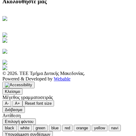
Ακολουθήστε μας
Κεντρική Σελίδα ΤΕΕ
Ηλεκτρονική Καθημερινή
Ενημέρωση του ΤΕΕ
Πρόσβαση στο myTEE
Τράπεζα Πληροφοριών ΤΕΕ
Αμοιβές Ιδιωτικών Έργων
Υγιεινή και Ασφάλεια Εργασίας
Διακηρύξεις Διαγωνισμών
Ιστοσελίδα ΙΕΚΕΜ ΤΕΕ
© 2026. ΤΕΕ Τμήμα Δυτικής Μακεδονίας.
Powered & Developed by
Webable
Κλείσιμο
Μέγεθος γραμματοσειράς
A-
A+
Reset font size
Διάβασμα
Αντίθεση
Επιλογή φόντου
black
white
green
blue
red
orange
yellow
navi
Υπογράμμιση συνδέσμων