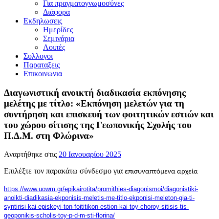
Για πραγματογνωμοσύνες
Διάφορα
Εκδηλωσεις
Ημερίδες
Σεμινάρια
Λοιπές
Συλλογοι
Παραταξεις
Επικοινωνια
Διαγωνιστική ανοικτή διαδικασία εκπόνησης
μελέτης με τίτλο: «Εκπόνηση μελετών για τη
συντήρηση και επισκευή των φοιτητικών εστιών και
του χώρου σίτισης της Γεωπονικής Σχολής του
Π.Δ.Μ. στη Φλώρινα»
Αναρτήθηκε στις
20 Ιανουαρίου 2025
Επιλέξτε τον παρακάτω σύνδεσμο για
επισυναπτόμενα αρχεία
https://www.uowm.gr/
epikairotita/promithies-
diagonismoi/diagonistiki-
anoikti-diadikasia-ekponisis-
meletis-me-titlo-ekponisi-
meleton-gia-ti-
syntirisi-kai-
episkeyi-ton-foititikon-
estion-kai-toy-choroy-sitisis-
tis-
geoponikis-scholis-toy-p-
d-m-sti-florina/