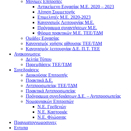
Μόνιμες Επιτροπές
Αντικείμενο Εργασίας Μ.Ε. 2020 – 2023
Αίτηση Συμμετοχής
Επιμελητές Μ.Ε. 2020-2023
Κανονισμός Λειτουργίας Μ.Ε.
Πρόγραμμα συναντήσεων M.E.
Φόρμα πρακτικών Μ.Ε. ΤΕΕ/ΤΔΜ
Ομάδες Εργασίας
Κανονισμός χρήσης αίθουσας ΤΕΕ/ΤΔΜ
Kανονισμός λειτουργίας Δ.Ε. Π.Τ. ΤΕΕ
Ανακοινωσεις
Δελτία Τύπου
Παρεμβάσεις ΤΕΕ/ΤΔΜ
Συνεδριάσεις
Διοικούσας Επιτροπής
Πρακτικά Δ.Ε.
Αντιπροσωπείας ΤΕΕ/ΤΔΜ
Πρακτικά Αντιπροσωπείας
Πρόγραμμα συνεδριάσεων Δ.Ε. – Αντιπροσωπείας
Νομαρχιακών Επιτροπών
Ν.Ε. Γρεβενών
Ν.Ε. Καστοριάς
Ν.Ε. Φλώρινας
Πραγματογνωμοσυνες
Εντυπα