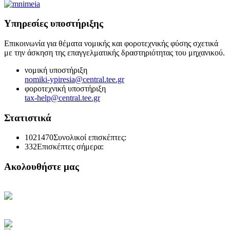
Υπηρεσίες υποστήριξης
Επικοινωνία για θέματα νομικής και φοροτεχνικής φύσης σχετικά
με την άσκηση της επαγγελματικής δραστηριότητας του μηχανικού.
νομική υποστήριξη
nomiki-ypiresia@central.tee.gr
φοροτεχνική υποστήριξη
tax-help@central.tee.gr
Στατιστικά
1021470
Συνολικοί επισκέπτες:
332
Επισκέπτες σήμερα:
Ακολουθήστε μας
Κεντρική Σελίδα ΤΕΕ
Ηλεκτρονική Καθημερινή
Ενημέρωση του ΤΕΕ
Πρόσβαση στο myTEE
Τράπεζα Πληροφοριών ΤΕΕ