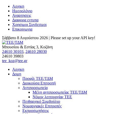
Αρχικη
Ημερολόγιο
Αναρτησεις
Διαφορα εντυπα
Χρησιμοι Συνδεσμοι
Επικοινωνια
Σάββατο 8 Αυγούστου 2026 |
Please set up your API key!
Μπουσίου & Εστίας 3, Κοζάνη
24610 30103
,
24610 28030
24610 39803
tee_koz@tee.gr
Αρχικη
Δομη
Προφίλ ΤΕΕ/ΤΔΜ
Διοικούσα Επιτροπή
Αντιπροσωπεία
Μέλη αντιπροσωπείας ΤΕΕ/ΤΔΜ
Νόμος λειτουργίας ΤΕΕ
Πειθαρχικό Συμβούλιο
Νομαρχιακές Επιτροπές
Εκπροσωπήσεις