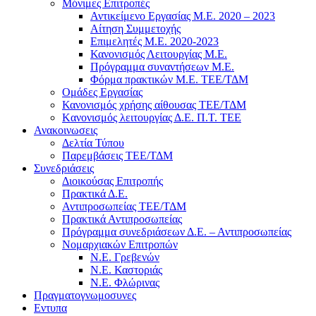
Μόνιμες Επιτροπές
Αντικείμενο Εργασίας Μ.Ε. 2020 – 2023
Αίτηση Συμμετοχής
Επιμελητές Μ.Ε. 2020-2023
Κανονισμός Λειτουργίας Μ.Ε.
Πρόγραμμα συναντήσεων M.E.
Φόρμα πρακτικών Μ.Ε. ΤΕΕ/ΤΔΜ
Ομάδες Εργασίας
Κανονισμός χρήσης αίθουσας ΤΕΕ/ΤΔΜ
Kανονισμός λειτουργίας Δ.Ε. Π.Τ. ΤΕΕ
Ανακοινωσεις
Δελτία Τύπου
Παρεμβάσεις ΤΕΕ/ΤΔΜ
Συνεδριάσεις
Διοικούσας Επιτροπής
Πρακτικά Δ.Ε.
Αντιπροσωπείας ΤΕΕ/ΤΔΜ
Πρακτικά Αντιπροσωπείας
Πρόγραμμα συνεδριάσεων Δ.Ε. – Αντιπροσωπείας
Νομαρχιακών Επιτροπών
Ν.Ε. Γρεβενών
Ν.Ε. Καστοριάς
Ν.Ε. Φλώρινας
Πραγματογνωμοσυνες
Εντυπα