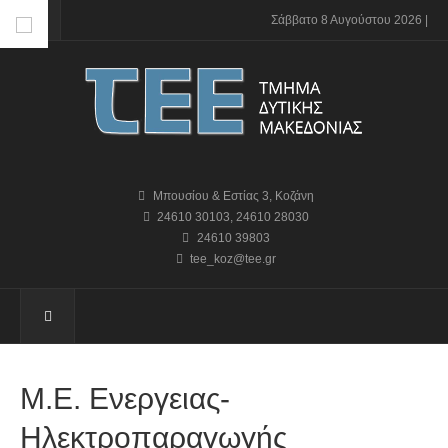
Σάββατο 8 Αυγούστου 2026 |
Μπουσίου & Εστίας 3, Κοζάνη
24610 30103
,
24610 28030
24610 39803
tee_koz@tee.gr
Μ.Ε. Ενεργειας-
Ηλεκτροπαραγωγής